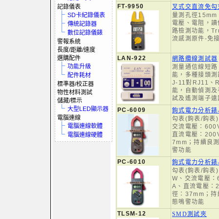
FT-9950
記錄儀表
叉式交直流免勾
SD卡紀錄儀表
量測孔徑15mm
電壓、電阻，讀
傳統記錄器
路檢測功能，Tr
數位記錄儀錶
流感測原件-免
警報系統
長度/距離/速度
選購配件
LAN-922
網路纜線測試器
功能升級
測量通信線短路
能，多種接頭測試
配件耗材
J-11對RJ11、
標準器/校正器
能，自動偵測及
物性材料測試
試及遙測端子遠
儲藏/標示
大型LED顯示器
PC-6009
鉤式電力分析錶-
電腦連線
勾表(鉤表/鈎表
電腦連線軟體
交流電壓：600
直流電壓：20
電腦連線硬體
7mm；持續良
警功能
PC-6010
鉤式電力分析錶-
勾表(鉤表/鈎表
W、交流電壓：6
A、直流電壓：
徑：37mm；
態鳴警功能
TLSM-12
SMD測試夾