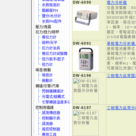
DW-6090
電力分析儀
水質檢測計
交直流電壓：60
酸鹼度PH
合電流鈎頭或CT
鹽分/水分計
60000W(外接
水質PH配件
率因素、視在功率
壓力/洩漏
r、頻率：10～
拉力/扭力/磅秤
鎖定，警報設定(
2/USB電腦連
推拉力計
磅秤/天平
DW-6091
單相電力分析儀
拉力計治具
使用電池攜帶式，
推拉力計試驗機
單相電力分析儀
瓦特WATT、V
扭力扳手/起子
素、頻率Hz、電
扭力計
可連接比流器CT
噪音/振動
噪音計
DW-6196
三相電力品質圖
振動計
轉速/引擎/汽車
閃頻儀轉速計
光電式/接觸式
引擎轉速溫度多功電表
控制用儀錶
DW-6197
三相電力品質分
感測傳送器
控制顯示表
感測器
搖控控制器
應用工具