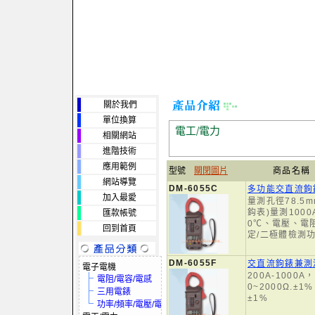
關於我們
單位換算
電工/電力
相關網站
進階技術
應用範例
型號
關閉圖片
商品名稱
網站導覽
DM-6055C
多功能交直流鉤
加入最愛
量測孔徑78.5
鈎表)量測1000
匯款帳號
0℃、電壓、電
回到首頁
定/二極體檢測
DM-6055F
交直流鉤錶兼測
電子電機
200A-1000A
電阻/電容/電感
0~2000Ω.±1
三用電錶
±1%
功率/頻率/電壓/電流