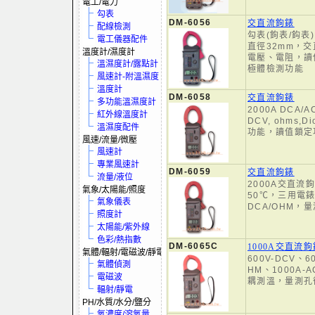
電工/電力
勾表
DM-6056
交直流鉤錶
配線檢測
勾表(鉤表/鈎
電工儀器配件
直徑32mm，交
溫度計/濕度計
電壓、電阻，讀
溫濕度計/露點計
極體檢測功能
風速計-附溫濕度
溫度計
DM-6058
交直流鉤錶
多功能溫濕度計
2000A DCA/A
紅外線溫度計
DCV, ohms
溫濕度配件
功能，讀值鎖定
風速/流量/微壓
風速計
專業風速計
DM-6059
交直流鉤錶
流量/液位
2000A交直流
氣象/太陽能/照度
50℃，三用電錶功
氣象儀表
DCA/OHM，
照度計
太陽能/紫外線
色彩/熱指數
DM-6065C
1000A交直流
氣體/輻射/電磁波/靜電
600V-DCV、6
氣體偵測
HM、1000A-A
電磁波
耦測溫，量測孔
輻射/靜電
PH/水質/水分/鹽分
氧濃度/溶氧量