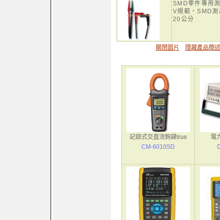
SMD零件專用測試
V規範，SMD測
20公分
關閉圖片
隱藏產品簡
記錄式交直流鉤錶true
電力
CM-6010SD