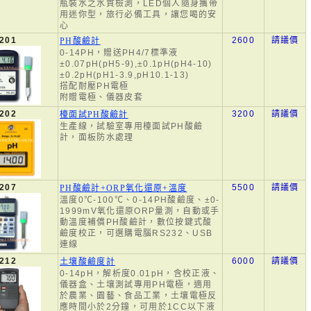
瓶裝水之水質檢測，LED個人隨身攜帶
用迷你型，旅行必備工具，讓您喝的安
心
201
2600
請議價
PH酸鹼計
0-14PH，贈送PH4/7標準液
±0.07pH(pH5-9),±0.1pH(pH4-10)
±0.2pH(pH1-3.9,pH10.1-13)
搭配耐壓PH電極
附贈電極、儀器皮套
202
3200
請議價
檯面試PH酸鹼計
生產線，試驗室專用檯面試PH酸鹼
計，面板防水處理
207
5500
請議價
PH酸鹼計+ORP氧化還原+溫度
溫度0℃-100℃、0-14PH酸鹼度、±0-
1999mV氧化還原ORP量測，自動或手
動溫度補償PH酸鹼計，數位按鍵式酸
鹼度校正，可選購電腦RS232、USB
連線
212
6000
請議價
土壤酸鹼度計
0-14pH，解析度0.01pH，含校正液、
儀器盒、土壤測試專用PH電極，適用
於農業、園藝、食品工業，土壤電極反
應時間小於2分鐘，可用於1CC以下液