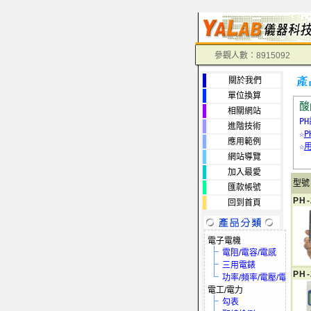
參觀人數：8915092
關於我們
單位換算
酸
相關網站
P
進階技術
☆
P
應用範例
☆
網站導覽
加入最愛
型號
匯款帳號
PH-
回到首頁
電子電機
電阻/電容/電感
三用電錶
PH
功率/頻率/電壓/電流
電工/電力
勾表