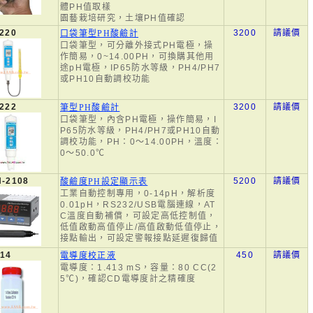
體PH值取樣
園藝栽培研究，土壤PH值確認
220
3200
請議價
口袋筆型PH酸鹼計
口袋筆型，可分離外接式PH電極，操
作簡易，0~14.00PH，可換購其他用
途pH電極，IP65防水等級，PH4/PH7
或PH10自動調校功能
222
3200
請議價
筆型PH酸鹼計
口袋筆型，內含PH電極，操作簡易，I
P65防水等級，PH4/PH7或PH10自動
調校功能，PH：0～14.00PH，溫度：
0～50.0℃
-2108
5200
請議價
酸鹼度PH設定顯示表
工業自動控制專用，0-14pH，解析度
0.01pH，RS232/USB電腦連線，AT
C溫度自動補償，可設定高低控制值，
低值啟動高值停止/高值啟動低值停止，
接點輸出，可設定警報接點延遲復歸值
14
450
請議價
電導度校正液
電導度：1.413 mS，容量：80 CC(2
5℃)，確認CD電導度計之精確度