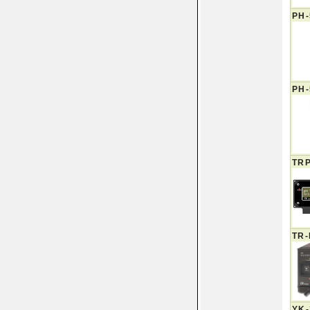
PH-
PH-
TRP
TR
YK