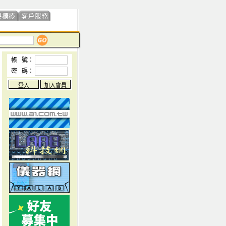
帳 號：
密 碼：