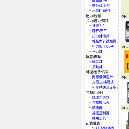
酸鹼度PH
鹽分/水分計
水質PH配件
壓力/洩漏
PH-
拉力/扭力/磅秤
推拉力計
磅秤/天平
拉力計治具
推拉力計試驗機
扭力扳手/起子
PH-
扭力計
噪音/振動
噪音計
振動計
轉速/引擎/汽車
閃頻儀轉速計
PH-
光電式/接觸式
引擎轉速溫度多功電表
控制用儀錶
感測傳送器
控制顯示表
感測器
PH-
搖控控制器
應用工具
記錄儀表
SD卡紀錄儀表