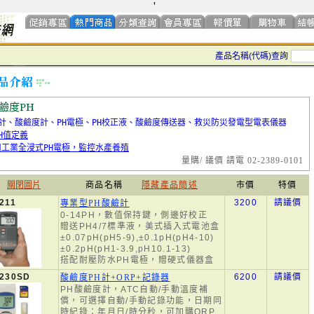
'
產品名稱(代碼)查詢
鹼度PH
H計、酸鹼度計、PH電極、PH校正液、酸鹼度傳送器、救災防災發電型電表儀器
H值定義
用工業全浸式PH電極，監控水產養殖
量購/ 議價 請電 02-2389-0101
關閉圖片
商品名稱
隱藏產品簡述
市價
特價
211
3200
請議價
專業型PH酸鹼計
0-14PH，數值保持鍵，側邊好校正
贈送PH4/7標準液，美式插入式電池盒
±0.07pH(pH5-9),±0.1pH(pH4-10)
±0.2pH(pH1-3.9,pH10.1-13)
搭配耐壓防水PH電極，贈硬式儀器盒
-230SD
6200
請議價
酸鹼度PH計+ORP+記錄器
PH酸鹼度計，ATC自動/手動溫度補
償，可選擇自動/手動記錄功能，日期同
時紀錄：年月日/時分秒，可加購ORP