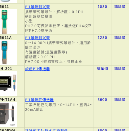
5011
1080
請議價
PH酸鹼測試筆
攜帶筆式酸鹼計，解析度：0.1PH
適用於簡易量測
小型
PH7.0可做歸零校正，無法做PH4校正
附PH7.0標準液
5011A
1280
請議價
PH酸鹼測試筆
0～14.00PH攜帶筆式酸鹼計，適用於
簡易量測
有溫度補償(無溫度顯示)
解析度：0.01PH
PH7.00可做歸零校正，附校正液
H-201
請議價
請議價
酸鹼PH傳送器
-PHT1A4
3600
請議價
PH酸鹼度傳送器
工業自動控制專用，0~14PH，直流4~
20mA輸出
-2005WA
8800
請議價