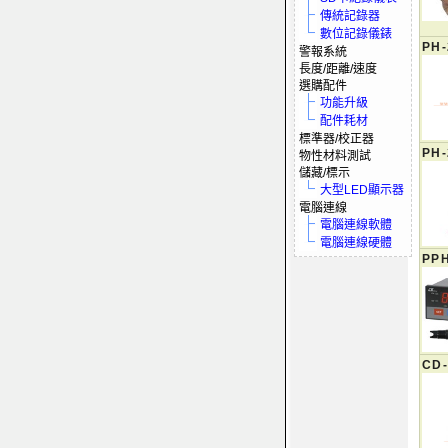
傳統記錄器
數位記錄儀錶
PH-
警報系統
長度/距離/速度
選購配件
功能升級
配件耗材
標準器/校正器
PH-
物性材料測試
儲藏/標示
大型LED顯示器
電腦連線
電腦連線軟體
電腦連線硬體
PPH
CD-