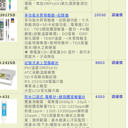
電極，增加ORP(mV)氧化還原量測功
能
-2017SD
10500
請議價
多功能水質檢驗器+記錄器
多功能水質檢驗器，記錄器功能，七大
檢驗項目+SD卡紀錄功能：電導度CD/
EC、TDS總固體溶解量、鹽分、PH酸
鹼度(自動溫度補償)、DO溶氧、ORP
氧化還原、TEMP溫度，<水質檢驗全
功能特價專案>限時特價中；TDS測量
軟水/硬水之軟硬度
☀ 導電度CD+溶氧量DO 提升，表示水
質提升，汙染降低
H-241SD
9800
請議價
記憶式桌上型酸鹼計
PH/溫度/ORP(mV)
ATC自動溫度補償
SD卡長期自動紀錄
RS-232/USB電腦介面
專業桌上機型
大型LCD背光顯示幕
-431
4300
請議價
防水口袋式-電導計+總固體溶解量計
雙量測範圍：電導度2000μS、20μS，
總固體溶解量TDS：132-1320ppm解
析度1ppm、1320-13200ppm解析度
10ppm；TDS測量軟水/硬水之軟硬
度；適用範圍：濾水器濾心汙染監控，
過濾水/地下水/礦泉水/自來水/山泉水/