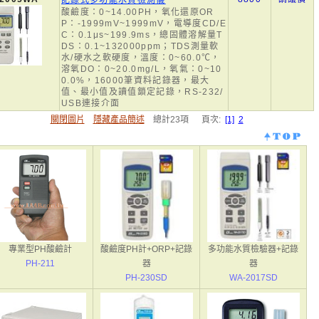
記錄式多功能水質檢測儀
酸鹼度：0~14.00PH，氧化還原OR
P：-1999mV~1999mV，電導度CD/E
C：0.1μs~199.9ms，總固體溶解量T
DS：0.1~132000ppm；TDS測量軟
水/硬水之軟硬度，溫度：0~60.0℃，
溶氧DO：0~20.0mg/L，氧氣：0~10
0.0%，16000筆資料記錄器，最大
值、最小值及讀值鎖定記錄，RS-232/
USB連接介面
關閉圖片
隱藏產品簡述
總計23項 頁次:
[1]
2
專業型PH酸鹼計
酸鹼度PH計+ORP+記錄
多功能水質檢驗器+記錄
PH-211
器
器
PH-230SD
WA-2017SD