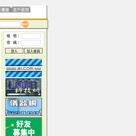
帳 號：
密 碼：