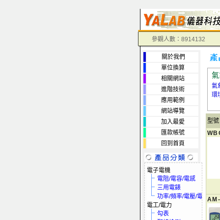
參觀人數：8914132
關於我們
單位換算
氣
相關網站
氣
進階技術
環
應用範例
網站導覽
型號
加入最愛
匯款帳號
WB
回到首頁
電子電機
電阻/電容/電感
三用電錶
功率/頻率/電壓/電流
AM
電工/電力
勾表