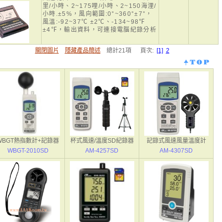
里/小時、2~175哩/小時、2~150海浬/
小時.±5%，風向範圍:0°~360°±7°，
風溫:-92~37℃ ±2℃、-134~98℉
±4℉，輸出資料，可連接電腦紀錄分析
關閉圖片
隱藏產品簡述
總計21項 頁次:
[1]
2
WBGT熱指數計+記錄器
杯式風速/溫度SD紀錄器
記錄式風速風量溫度計
WBGT-2010SD
AM-4257SD
AM-4307SD