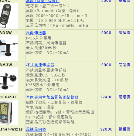
-82AC
5500
請議價
高度+氣壓+指南針
輕巧掌上型三合一設計：
高度+Barometer氣壓+指南針
高度-2000~9000m±15m，m、ft
氣壓：10.0-999.9hPa±1.5hPa
三單位切換：hPa、mmHg、inHg
-AD3W
9000
請議價
風向傳送器
IP65戶外專用
不銹鋼葉片風向傳送器
最大風速70米/秒
輸出信號：DC4~20mA
-AM3W
9000
請議價
杯式風速傳送器
不銹鋼風杯風速傳送器
量測風速0.5~50米/秒
最大承受風速：70米/秒
IP65防水戶外專用
輸出信號：DC4~20mA
-1064SD
12400
請議價
室內專用空氣品質監測紀錄器
細懸浮微粒、二氧化碳、氣壓值
空氣溫度、濕度
健康指標顯示0~9級，警報指示及輸出
SD卡記錄，警告設定功能
空氣品質彩色燈號顯示功能
ther-Wizar
32000
請議價
風速風向儀
風速範圍:0.9~78.0米/秒、4~280公