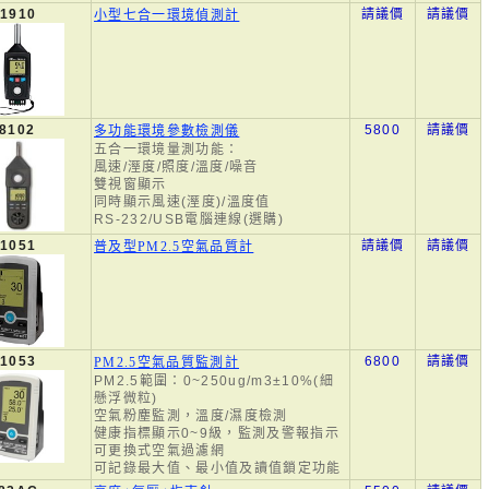
1910
請議價
請議價
小型七合一環境偵測計
8102
5800
請議價
多功能環境參數檢測儀
五合一環境量測功能：
風速/溼度/照度/溫度/噪音
雙視窗顯示
同時顯示風速(溼度)/溫度值
RS-232/USB電腦連線(選購)
1051
請議價
請議價
普及型PM2.5空氣品質計
1053
6800
請議價
PM2.5空氣品質監測計
PM2.5範圍：0~250ug/m3±10%(細
懸浮微粒)
空氣粉塵監測，溫度/濕度檢測
健康指標顯示0~9級，監測及警報指示
可更換式空氣過濾網
可記錄最大值、最小值及讀值鎖定功能