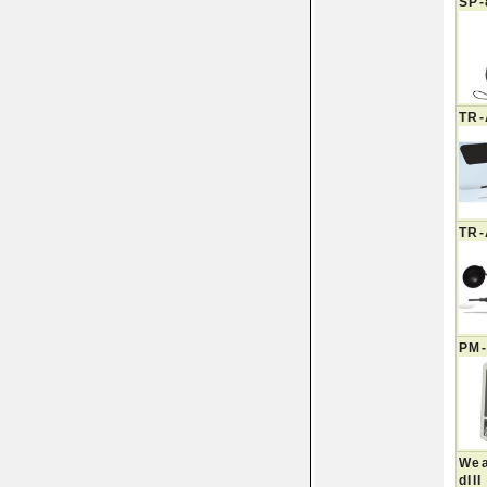
SP
TR
TR
PM
Wea
dIII