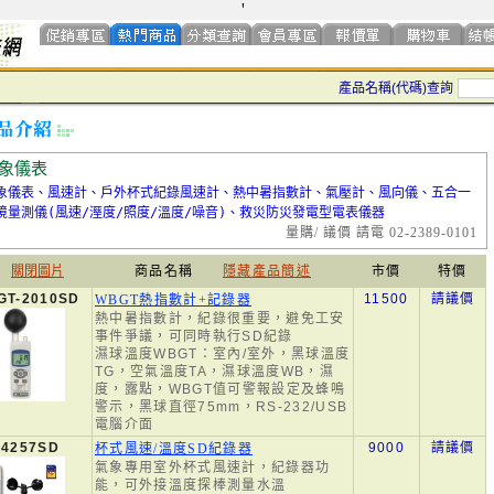
'
產品名稱(代碼)查詢
象儀表
象儀表、風速計、戶外杯式紀錄風速計、熱中暑指數計、氣壓計、風向儀、五合一
境量測儀(風速/溼度/照度/溫度/噪音)、救災防災發電型電表儀器
量購/ 議價 請電 02-2389-0101
關閉圖片
商品名稱
隱藏產品簡述
市價
特價
GT-2010SD
11500
請議價
WBGT熱指數計+記錄器
熱中暑指數計，紀錄很重要，避免工安
事件爭議，可同時執行SD紀錄
濕球溫度WBGT：室內/室外，黑球溫度
TG，空氣溫度TA，濕球溫度WB，濕
度，露點，WBGT值可警報設定及蜂鳴
警示，黑球直徑75mm，RS-232/USB
電腦介面
-4257SD
9000
請議價
杯式風速/溫度SD紀錄器
氣象專用室外杯式風速計，紀錄器功
能，可外接溫度探棒測量水溫