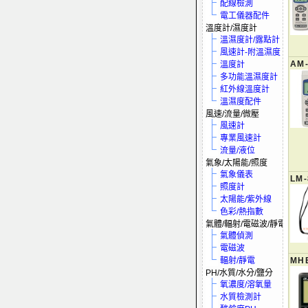
配線檢測
電工儀器配件
溫度計/濕度計
溫濕度計/露點計
風速計-附溫濕度
AM
溫度計
多功能溫濕度計
紅外線溫度計
溫濕度配件
風速/流量/微壓
風速計
專業風速計
流量/液位
氣象/太陽能/照度
氣象儀表
LM-
照度計
太陽能/紫外線
色彩/熱指數
氣體/輻射/電磁波/靜電
氣體偵測
電磁波
輻射/靜電
MH
PH/水質/水分/鹽分
氧濃度/溶氧量
水質檢測計