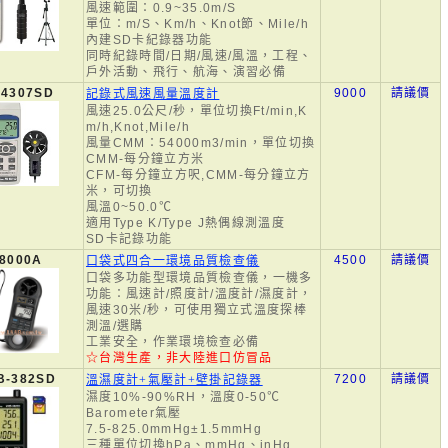
風速範圍：0.9~35.0m/S
單位：m/S、Km/h、Knot節、Mile/h
內建SD卡紀錄器功能
同時紀錄時間/日期/風速/風溫，工程、
戶外活動、飛行、航海、演習必備
-4307SD
9000
請議價
記錄式風速風量溫度計
風速25.0公尺/秒，單位切換Ft/min,K
m/h,Knot,Mile/h
風量CMM：54000m3/min，單位切換
CMM-每分鐘立方米
CFM-每分鐘立方呎,CMM-每分鐘立方
米，可切換
風溫0~50.0℃
適用Type K/Type J熱偶線測溫度
SD卡記錄功能
8000A
4500
請議價
口袋式四合一環境品質檢查儀
口袋多功能型環境品質檢查儀，一機多
功能：風速計/照度計/溫度計/濕度計，
風速30米/秒，可使用獨立式溫度探棒
測溫/選購
工業安全，作業環境檢查必備
☆台灣生產，非大陸進口仿冒品
B-382SD
7200
請議價
溫濕度計+氣壓計+壁掛記錄器
濕度10%-90%RH，溫度0-50℃
Barometer氣壓
7.5-825.0mmHg±1.5mmHg
三種單位切換hPa、mmHg、inHg