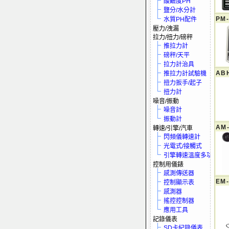
酸鹼度PH
鹽分/水分計
PM
水質PH配件
壓力/洩漏
拉力/扭力/磅秤
推拉力計
磅秤/天平
拉力計治具
AB
推拉力計試驗機
扭力扳手/起子
扭力計
噪音/振動
噪音計
振動計
AM-
轉速/引擎/汽車
閃頻儀轉速計
光電式/接觸式
引擎轉速溫度多功電表
控制用儀錶
感測傳送器
EM-
控制顯示表
感測器
搖控控制器
應用工具
記錄儀表
SD卡紀錄儀表