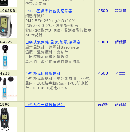
壁掛/桌立兩用
-1063SD
8500
請議價
PM2.5空氣品質監測紀錄器
細懸浮微粒
PM2.5/0~250 ug/m3±10%
溫度/0~50.0℃、濕度/5~95%
健康指標顯示0~9級，監測及警報指示
SD卡記錄
H-4225
5000
請議價
口袋式氣象儀-風速/氣壓/溫濕度
扇葉風速計、氣壓計Barometer
溫度、溫濕度計、露點計
可同時顯示兩種測量數據
最大值、最小值及讀值鎖定功能
4220
4600
4xxx
小型杯式紀錄風速計
小型杯式風速計，室外氣象用，不限定
風向，100點手動紀錄，IP65防水設
計，0.9-35.0米/秒±2%
1900
請議價
請議價
小型九合一環境偵測計