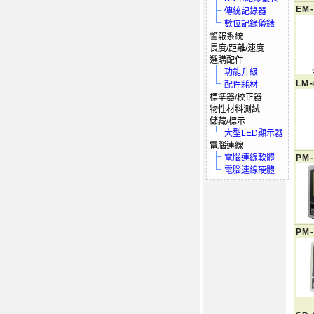
EM-
傳統記錄器
數位記錄儀錶
警報系統
長度/距離/速度
選購配件
功能升級
LM-
配件耗材
標準器/校正器
物性材料測試
儲藏/標示
大型LED顯示器
電腦連線
電腦連線軟體
PM-
電腦連線硬體
PM-