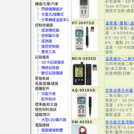
彩色銀幕，SD
轉速/引擎/汽車
Type K/Type
閃頻儀轉速計
適用於加熱/通
光電式/接觸式
引擎轉速溫度多功電表
HT-3007SD
溫濕度+露點+
控制用儀錶
溫濕度+露點+
感測傳送器
度：5-95%RH
控制顯示表
6℃~50.0℃，溫度
感測器
8%，露點-25.3
搖控控制器
溫度，SD卡紀
應用工具
使用
記錄儀表
MCH-383SD
溫濕度計+二氧
SD卡紀錄儀表
可同時測量二氧
傳統記錄器
掛/桌立兩用，
數位記錄儀錶
紀錄時間/日期
警報系統
長度/距離/速度
選購配件
AQ-9918SD
空氣品質分析儀
功能升級
二氧化碳CO²：1
配件耗材
氧氣O²：30.0
標準器/校正器
濕度：5％～95％
物性材料測試
溫度0～50.0℃
儲藏/標示
露點溫度：-25.
大型LED顯示器
DM-6055C
多功能交直流鉤
電腦連線
量測孔徑78.5
電腦連線軟體
鈎表)量測1000