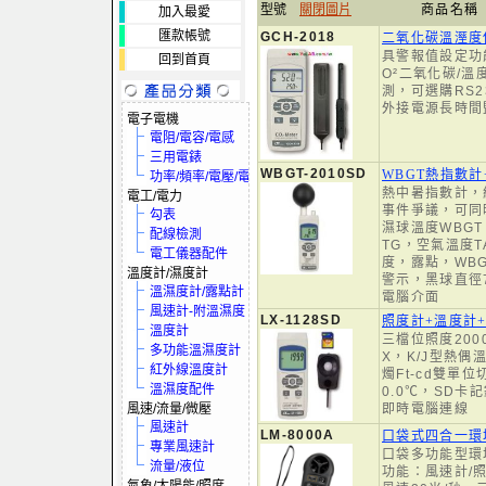
型號
關閉圖片
商品名稱
加入最愛
匯款帳號
GCH-2018
二氧化碳溫溼度
具警報值設定功
回到首頁
O²二氧化碳/溫
測，可選購RS2
外接電源長時間
電子電機
電阻/電容/電感
三用電錶
WBGT-2010SD
WBGT熱指數計
功率/頻率/電壓/電流
熱中暑指數計，
電工/電力
事件爭議，可同
勾表
濕球溫度WBG
配線檢測
TG，空氣溫度
電工儀器配件
度，露點，WB
溫度計/濕度計
警示，黑球直徑75
溫濕度計/露點計
電腦介面
風速計-附溫濕度
LX-1128SD
照度計+溫度計
溫度計
三檔位照度2000/
多功能溫濕度計
X，K/J型熱偶
紅外線溫度計
燭Ft-cd雙單位
溫濕度配件
0.0℃，SD卡記
風速/流量/微壓
即時電腦連線
風速計
LM-8000A
口袋式四合一環
專業風速計
口袋多功能型環
流量/液位
功能：風速計/照