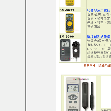
DM-9093
智慧型萬用電錶
電感/電容/電
電流，警報設定
連線，頻率、溫
導通測試
EM-9000
環境偵測紀錄儀
溫濕度/照度/風
資料紀錄：160
RS-232/US
紅外線溫度配件(
標準K型/J型溫
關閉圖片
隱藏產品
WBG