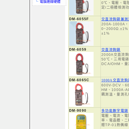
電腦連線硬體
0℃、電壓、電
定/二極體檢測
DM-6055F
交直流鉤錶兼測
200A-1000A
0~2000Ω.±1
±1%
DM-6059
交直流鉤錶
2000A交直流
50℃，三用電錶功
DCA/OHM，
DM-6065C
1000A交直流
600V-DCV、6
HM、1000A-A
耦測溫，量測孔
DM-9090
多功能數字電錶
電壓、電流、電
率、電晶體、二
贈TP-01熱偶線