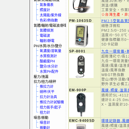
氣象/太陽能/照度
風速30米/秒
氣象儀表
測溫/選購
照度計
工業安全，作業
☆台灣生產，非
太陽能/紫外線
色彩/熱指數
PM-1063SD
PM2.5空氣品
氣體/輻射/電磁波/靜電
細懸浮微粒
氣體偵測
PM2.5/0~250
溫度/0~50.0℃
電磁波
健康指標顯示0
輻射/靜電
SD卡記錄
PH/水質/水分/鹽分
氧濃度/溶氧量
SP-8001
九合一環境儀+
水質檢測計
超輕薄尺寸/長12
九合一環境測量
酸鹼度PH
風速/風量/溫溼
鹽分/水分計
溫度/風寒指數
水質PH配件
WBGT熱指數
壓力/洩漏
登山/野外活動/
拉力/扭力/磅秤
野外求生必備工
推拉力計
EM-900P
風速-照度-溫
磅秤/天平
適用於SL-411
拉力計治具
速計0.4-25.0
推拉力計試驗機
X、溫濕度計10-9
扭力扳手/起子
扭力計
噪音/振動
EMC-9400SD
環境記錄器-風速
噪音計
風速/照度/溫濕
振動計