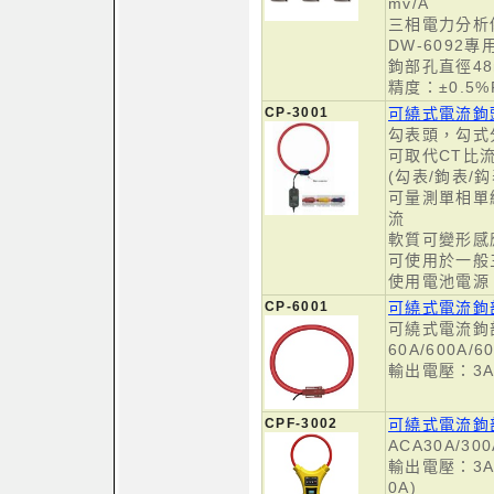
mv/A
三相電力分析
DW-6092專
鉤部孔直徑4
精度：±0.5%
CP-3001
可繞式電流鉤頭
勾表頭，勾式分
可取代CT比
(勾表/鉤表/鈎
可量測單相單
流
軟質可變形感
可使用於一般
使用電池電源
CP-6001
可繞式電流鉤部
可繞式電流鉤部
60A/600A/6
輸出電壓：3A
CPF-3002
可繞式電流鉤
ACA30A/300
輸出電壓：3ACV
0A)