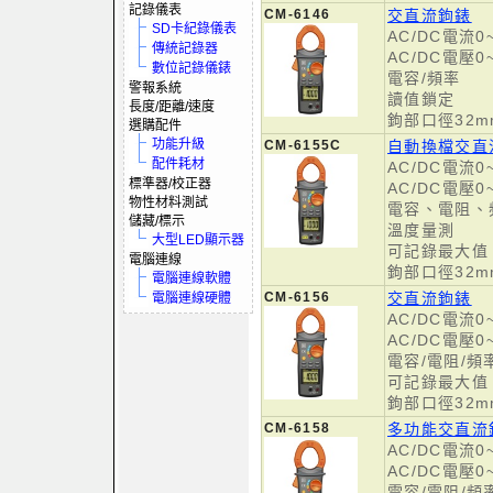
記錄儀表
CM-6146
交直流鉤錶
SD卡紀錄儀表
AC/DC電流0~
傳統記錄器
AC/DC電壓0~
數位記錄儀錶
電容/頻率
警報系統
讀值鎖定
長度/距離/速度
鉤部口徑32m
選購配件
功能升級
CM-6155C
自動換檔交直
配件耗材
AC/DC電流0~
標準器/校正器
AC/DC電壓0~
物性材料測試
電容、電阻、
儲藏/標示
溫度量測
大型LED顯示器
可記錄最大值
電腦連線
鉤部口徑32m
電腦連線軟體
CM-6156
交直流鉤錶
電腦連線硬體
AC/DC電流0~
AC/DC電壓0~
電容/電阻/頻
可記錄最大值
鉤部口徑32m
CM-6158
多功能交直流
AC/DC電流0~
AC/DC電壓0~
電容/電阻/頻