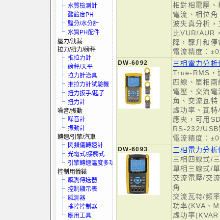
相對相電壓、
水質檢測計
電流、相位角
酸鹼度PH
波失真分析，
鹽分/水分計
水質PH配件
比VUR/AU
壓力/洩漏
降，驟升和停
拉力/扭力/磅秤
電流精度：±0.
推拉力計
DW-6092
三相電力分析
磅秤/天平
True-RM
拉力計治具
四線、單相兩
推拉力計試驗機
電壓、交流電
扭力扳手/起子
角、交流瓦特
扭力計
虛功率、瓦特
噪音/振動
應夾，可用S
噪音計
振動計
RS-232/U
轉速/引擎/汽車
電流精度：±0.
閃頻儀轉速計
DW-6093
三相電力分析儀
光電式/接觸式
三相四線式/
引擎轉速溫度多功電表
單相三線式/
控制用儀錶
交流電壓/交流
感測傳送器
角
控制顯示表
交流瓦特/頻率
感測器
功率(KVA、M
搖控控制器
虛功率(KVAR
應用工具