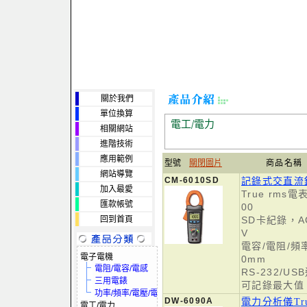
關於我們
單位換算
電工/電力
相關網站
進階技術
應用範例
型號
關閉圖片
商品名稱
網站導覽
CM-6010SD
記錄式交直流鉤
加入最愛
True rms
匯款帳號
00
回到首頁
SD卡紀錄，AC/
V
電容/電阻/頻
電子電機
0mm
電阻/電容/電感
RS-232/U
三用電錶
可記錄最大值
功率/頻率/電壓/電流
DW-6090A
電力分析儀Tr
電工/電力