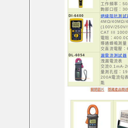
工作頻率：50/
鉤部口徑：30
DI-6400
絕緣阻抗測試
4MΩ/40MΩ/
(100V/250V/
CAT III 100
電阻：400.0
導通蜂鳴測量
交直流電壓：6
DL-6054
漏電流測試器
洩漏電流表
交流0.1mA-
量測孔徑：19
200A電流
能
關閉圖片
隱藏產品簡