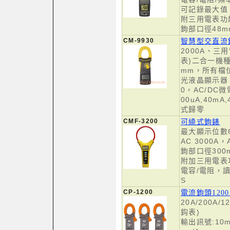
可記錄最大值
附三用電表功
鉤部口徑48m
CM-9930
智慧型交直流
2000A、三
表)二合一機
mm，所有檔
光液晶顯示器
0，AC/DC微
00uA,40mA
式歸零
CMF-3200
可繞式鉤錶
最大顯示位數6
AC 3000A，
鉤部口徑300
附加三用電表
電容/電阻，讀
S
CP-1200
電流鉤頭1200
20A/200A/
鈎表)
輸出訊號:10mv