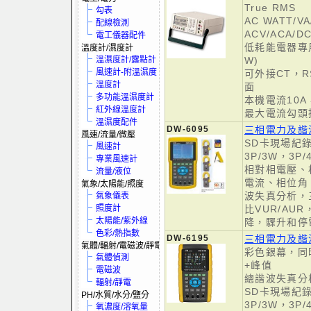
True RMS
勾表
AC WATT/V
配線檢測
ACV/ACA/DC
電工儀器配件
低耗能電器專用
溫度計/濕度計
溫濕度計/露點計
W)
風速計-附溫濕度
可外接CT，RS
溫度計
面
多功能溫濕度計
本機電流10A
紅外線溫度計
最大電流勾頭擴
溫濕度配件
DW-6095
三相電力及諧
風速/流量/微壓
SD卡現場紀錄1
風速計
3P/3W，3
專業風速計
相對相電壓、
流量/液位
電流、相位角
氣象/太陽能/照度
波失真分析，
氣象儀表
照度計
比VUR/AU
太陽能/紫外線
降，驟升和停
色彩/熱指數
DW-6195
三相電力及諧
氣體/輻射/電磁波/靜電
彩色銀幕，同
氣體偵測
+峰值
電磁波
總諧波失真分
輻射/靜電
SD卡現場紀錄1
PH/水質/水分/鹽分
3P/3W，3
氧濃度/溶氧量