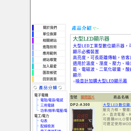
關於我們
單位換算
大型LED顯示器
相關網站
大型LED工業型數位顯示器
進階技術
顯示必備裝置
應用範例
高亮度，可長距離傳輸，依客
網站導覽
適用於溫度、溼度、壓力、噪
加入最愛
能、電磁波、二氧化碳量，酸
匯款帳號
顯示
回到首頁
☆
噪音計加購大型LED顯示幕
電子電機
型號
關閉圖片
商品名稱
電阻/電容/電感
DP2-A300
大型LED數位
三用電錶
壓克力框，雙層3
功率/頻率/電壓/電流
A、直流電壓、R
電工/電力
可選購HI/LO
勾表
可選定使用MO
配線檢測