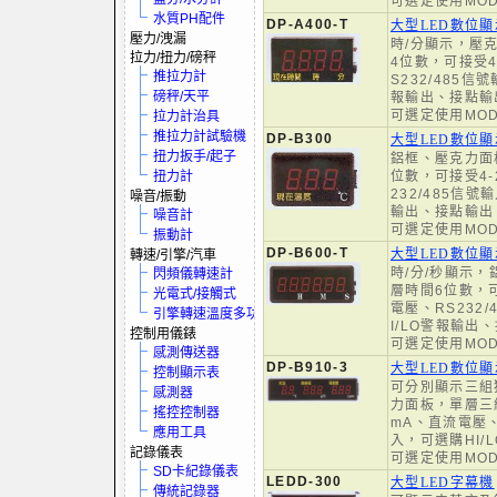
可選定使用MO
水質PH配件
DP-A400-T
大型LED數位
壓力/洩漏
時/分顯示，壓
拉力/扭力/磅秤
4位數，可接受4
推拉力計
S232/485信
磅秤/天平
報輸出、接點輸
可選定使用MO
拉力計治具
推拉力計試驗機
DP-B300
大型LED數位
扭力扳手/起子
鋁框、壓克力面
扭力計
位數，可接受4-
232/485信號
噪音/振動
輸出、接點輸出
噪音計
可選定使用MO
振動計
DP-B600-T
大型LED數位
轉速/引擎/汽車
時/分/秒顯示
閃頻儀轉速計
層時間6位數，可
光電式/接觸式
電壓、RS232
引擎轉速溫度多功電表
I/LO警報輸出
控制用儀錶
可選定使用MO
感測傳送器
DP-B910-3
大型LED數位
控制顯示表
可分別顯示三組
感測器
力面板，單層三組
搖控控制器
mA、直流電壓、
應用工具
入，可選購HI/
記錄儀表
可選定使用MO
SD卡紀錄儀表
LEDD-300
大型LED字幕機
傳統記錄器