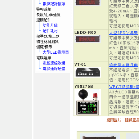
可顯示中英文及
數位記錄儀錶
紅黃綠三色10
警報系統
受4-20mA、直
長度/距離/速度
號輸入，可選購H
選購配件
輸出
功能升級
可選定使用MO
配件耗材
LEDD-R00
大型LED字幕機
標準器/校正器
可顯示中英文及
物性材料測試
紅色10字或15
儲藏/標示
mA、直流電壓、
大型LED顯示器
入，可選購HI/
電腦連線
可選定使用MO
電腦連線軟體
VT-01
儀表顯示器介面
電腦連線硬體
不經過電腦，直
由VGA埠，直
值，適用於TE
Y98275B
WBGT熱指數/
A3大LED螢幕
四合一體感溫度
熱指數、溫度、
可切換溫度單位
金屬黑球直徑50
關閉圖片
隱藏產