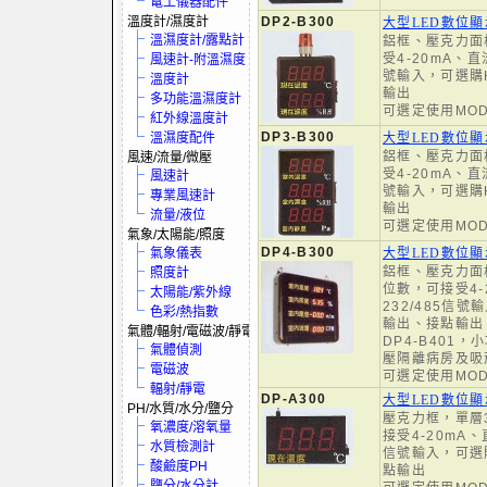
電工儀器配件
溫度計/濕度計
DP2-B300
大型LED數位
溫濕度計/露點計
鋁框、壓克力面
受4-20mA、直
風速計-附溫濕度
號輸入，可選購H
溫度計
輸出
多功能溫濕度計
可選定使用MO
紅外線溫度計
DP3-B300
溫濕度配件
大型LED數位
鋁框、壓克力面
風速/流量/微壓
受4-20mA、直
風速計
號輸入，可選購H
專業風速計
輸出
流量/液位
可選定使用MO
氣象/太陽能/照度
DP4-B300
氣象儀表
大型LED數位
鋁框、壓克力面
照度計
位數，可接受4-
太陽能/紫外線
232/485信號
色彩/熱指數
輸出、接點輸出
氣體/輻射/電磁波/靜電
DP4-B401
氣體偵測
壓隔離病房及吸
電磁波
可選定使用MO
輻射/靜電
DP-A300
大型LED數位
PH/水質/水分/鹽分
壓克力框，單層
氧濃度/溶氧量
接受4-20mA、
水質檢測計
信號輸入，可選購
酸鹼度PH
點輸出
鹽分/水分計