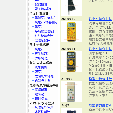
勾表
0,DM-9031，
配線檢測
電工儀器配件
溫度計/濕度計
溫濕度計/露點計
DM-9030
汽車引擎分析錶
風速計-附溫濕度
汽車專用引擎分
溫度計
DUTY CYC
多功能溫濕度計
電阻，交直流電
路、電瓶容量/
紅外線溫度計
用於各式引擎發動
溫濕度配件
耘機/無人飛機/
風速/流量/微壓
DM-9031
汽車引擎分析錶
風速計
引擎轉速：100~
專業風速計
直流電壓：0~60
流量/液位
流：0~10A.±1
氣象/太陽能/照度
MΩ.±0.8%
氣象儀表
試，記錄最大值
照度計
RS-232/US
太陽能/紫外線
DT-602
模型飛機轉速計
色彩/熱指數
模型飛機螺旋槳專
氣體/輻射/電磁波/靜電
萬轉，無光源，
氣體偵測
光反射感應方式
電磁波
流電壓，電阻
輻射/靜電
PH/水質/水分/鹽分
IP-07
引擎轉速感應夾
氧濃度/溶氧量
適用於汽車測試儀：
水質檢測計