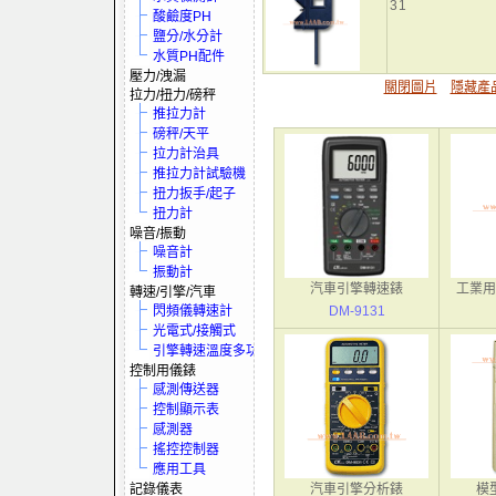
31
酸鹼度PH
鹽分/水分計
水質PH配件
壓力/洩漏
關閉圖片
隱藏產
拉力/扭力/磅秤
推拉力計
磅秤/天平
拉力計治具
推拉力計試驗機
扭力扳手/起子
扭力計
噪音/振動
噪音計
振動計
汽車引擎轉速錶
工業用
轉速/引擎/汽車
閃頻儀轉速計
DM-9131
光電式/接觸式
引擎轉速溫度多功電表
控制用儀錶
感測傳送器
控制顯示表
感測器
搖控控制器
應用工具
記錄儀表
汽車引擎分析錶
模