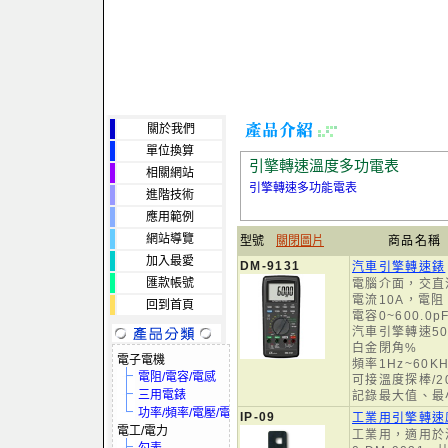
關於我們
單位換算
引擎轉速溫度多功電表
相關網站
引擎轉速多功能電表
進階技術
應用範例
網站導覽
型號
關閉圖片
商品名稱
加入最愛
DM-9131
汽車引擎轉速錶
匯款帳號
電腦介面，交直
電流10A，電
回到首頁
電容0~600.0
汽車引擎轉速500
白金閉角%
電子電機
頻率1Hz~60KH
電阻/電容/電感
可接溫度探棒/2
三用電錶
記錄最大值、最
功率/頻率/電壓/電流
IP-09
工業用引擎轉速
電工/電力
工業用，適用於汽