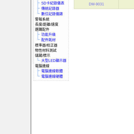
SD卡紀錄儀表
DM-9031
傳統記錄器
數位記錄儀錶
警報系統
長度/距離/速度
選購配件
功能升級
配件耗材
標準器/校正器
物性材料測試
儲藏/標示
大型LED顯示器
電腦連線
電腦連線軟體
電腦連線硬體