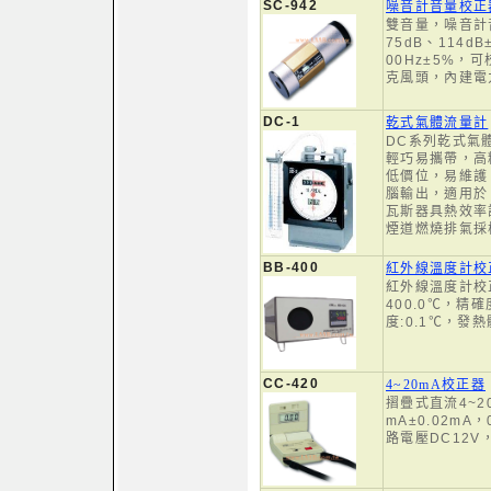
SC-942
噪音計音量校正
雙音量，噪音計音
75dB、114dB
00Hz±5%，
克風頭，內建電
DC-1
乾式氣體流量計
DC系列乾式氣體
輕巧易攜帶，高
低價位，易維護
腦輸出，適用於
瓦斯器具熱效率
煙道燃燒排氣採
BB-400
紅外線溫度計校
紅外線溫度計校正
400.0℃，精確
度:0.1℃，發熱
CC-420
4~20mA校正器
摺疊式直流4~20
mA±0.02mA，
路電壓DC12V