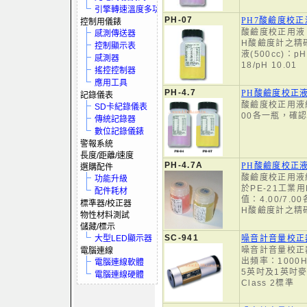
引擎轉速溫度多功電表
PH-07
PH7酸鹼度校正
控制用儀錶
酸鹼度校正用液，
感測傳送器
H酸鹼度計之精
控制顯示表
液(500cc)：pH 
感測器
18/pH 10.01
搖控控制器
應用工具
PH-4.7
PH酸鹼度校正
記錄儀表
酸鹼度校正用液組
SD卡紀錄儀表
00各一瓶，確
傳統記錄器
數位記錄儀錶
警報系統
長度/距離/速度
PH-4.7A
PH酸鹼度校正液
選購配件
酸鹼度校正用液
功能升級
於PE-21工業
配件耗材
值：4.00/7.
標準器/校正器
H酸鹼度計之精
物性材料測試
儲藏/標示
SC-941
大型LED顯示器
噪音計音量校正
噪音計音量校正器
電腦連線
出頻率：1000
電腦連線軟體
5英吋及1英吋麥
電腦連線硬體
Class 2標準