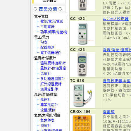
回到首頁
DC電壓：-10.00
熱偶：Type k/J/
綠色背光大視窗
電子電機
CC-422
4-20mA校正器
電阻/電容/電感
輸出標準mA電
三用電錶
表或控制表頭，
功率/頻率/電壓/電流
電流校正器：0-1
電工/電力
-24mA±0.3
勾表
配線檢測
CC-423
電流/電壓/溫度
電工儀器配件
自動控制儀表現
溫度計/濕度計
可輸出之校正訊
溫濕度計/露點計
4-20mA電流/
風速計-附溫濕度
附量測功能：
溫度計
4-20mA電流/
多功能溫濕度計
TC-920
溫度校正器-K型
紅外線溫度計
溫度校正、測量
溫濕度配件
腦連線，讀值鎖
風速/流量/微壓
(℉)單位切換
風速計
±1%
專業風速計
流量/液位
CBOX-406
電容箱
氣象/太陽能/照度
採小型化之設計
氣象儀表
100pF~1111
照度計
確認電容表之精