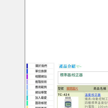
關於我們
單位換算
標準器/校正器
相關網站
進階技術
應用範例
型號
關閉圖片
商品名稱
網站導覽
TC-424
溫度校正器
加入最愛
儀表/自動控制
四種標準溫度信
匯款帳號
Pt電阻：100oh