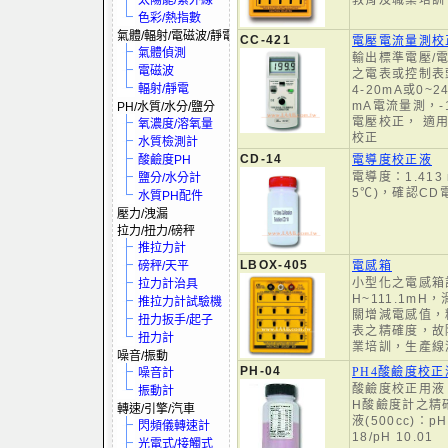
太陽能/紫外線
教育及職業培訓
色彩/熱指數
氣體/輻射/電磁波/靜電
CC-421
電壓電流量測校
氣體偵測
輸出標準電壓/
電磁波
之電表或控制表
輻射/靜電
4-20mA或0~2
mA電流量測，-19
PH/水質/水分/鹽分
電壓校正， 適
氧濃度/溶氧量
校正
水質檢測計
CD-14
酸鹼度PH
電導度校正液
電導度：1.413
鹽分/水分計
5℃)，確認C
水質PH配件
壓力/洩漏
拉力/扭力/磅秤
推拉力計
LBOX-405
磅秤/天平
電感箱
小型化之電感箱
拉力計治具
H~111.1m
推拉力計試驗機
關增減電感值，
扭力扳手/起子
表之精確度，故
扭力計
業培訓，生產線
噪音/振動
PH-04
PH4酸鹼度校正
噪音計
酸鹼度校正用液，
振動計
H酸鹼度計之精
轉速/引擎/汽車
液(500cc)：pH 
閃頻儀轉速計
18/pH 10.01
光電式/接觸式