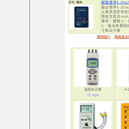
CC-MA
超值直流4-20
輸出標準4-20
之電表或控制表
簡易型直流4mA/
專用，體積小，
A，輸出負載阻
子輸出引線
關閉圖片
隱藏產品
溫度校正器
4
TC-424