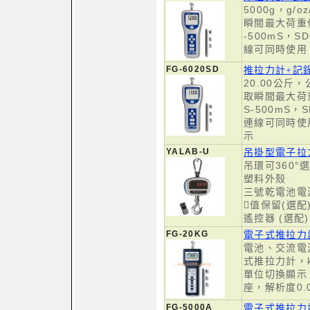
5000g，g/o
瞬間最大荷重
-500mS，
線可同時使用
FG-6020SD
推拉力計+記錄
20.00公斤
取瞬間最大荷
S-500mS
連線可同時使
示
YALAB-U
吊掛型電子拉
吊環可360°
塑料外殼
三號乾電池電
值保留(選配
遙控器 (選配)
FG-20KG
電子式推拉力計
電池、交流電
式推拉力計，kg
單位切換顯示
座，解析度0.
FG-5000A
電子式推拉力計-