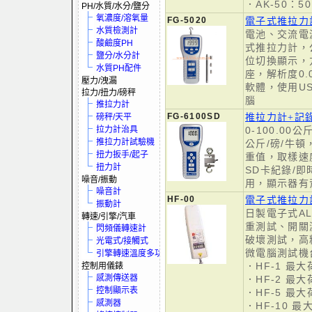
．AK-50：50K
PH/水質/水分/鹽分
氧濃度/溶氧量
FG-5020
電子式推拉力計
水質檢測計
電池、交流電
酸鹼度PH
式推拉力計，
鹽分/水分計
位切換顯示，
水質PH配件
座，解析度0.
壓力/洩漏
軟體，使用US
拉力/扭力/磅秤
腦
推拉力計
FG-6100SD
推拉力計+記錄器
磅秤/天平
拉力計治具
0-100.0
推拉力計試驗機
公斤/磅/牛
扭力扳手/起子
重值，取樣速度
扭力計
SD卡紀錄/
噪音/振動
用，顯示器有
噪音計
HF-00
電子式推拉力
振動計
日製電子式A
轉速/引擎/汽車
重測試、開關
閃頻儀轉速計
破壞測試，高
光電式/接觸式
微電腦測試機台J
引擎轉速溫度多功電表
．HF-1 最大荷
控制用儀錶
感測傳送器
．HF-2 最大荷
控制顯示表
．HF-5 最大荷
感測器
．HF-10 最大