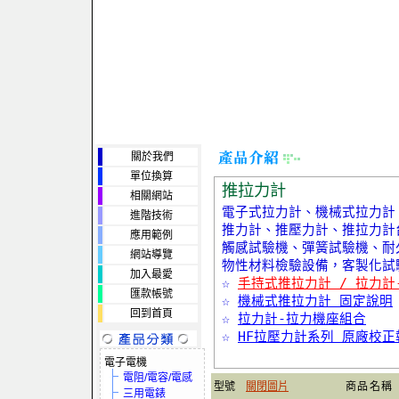
關於我們
單位換算
推拉力計
相關網站
電子式拉力計、機械式拉力計
進階技術
推力計、推壓力計、推拉力計
應用範例
觸感試驗機、彈簧試驗機、耐
網站導覽
物性材料檢驗設備，客製化試
加入最愛
☆
手持式推拉力計 / 拉力計
匯款帳號
☆
機械式推拉力計 固定說明
回到首頁
☆
拉力計-拉力機座組合
☆
HF拉壓力計系列 原廠校
電子電機
電阻/電容/電感
型號
關閉圖片
商品名稱
三用電錶