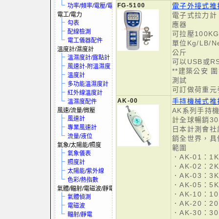
FG-5100
電子外接式推拉
功率/頻率/電壓/電流
電工/電力
電子式拉力計
勾表
應器
配線檢測
可拉壓100K
電工儀器配件
單位Kg/LB/N
溫度計/濕度計
公斤
溫濕度計/露點計
可以USB或R
風速計-附溫濕度
**建築公安 
溫度計
測試
多功能溫濕度計
可訂做荷重元
紅外線溫度計
AK-00
手持機械式推
溫濕度配件
AK系列手持機
風速/流量/微壓
風速計
計全球暢銷3
專業風速計
日本計測會社
流量/液位
銷全世界，具
氣象/太陽能/照度
範圍
氣象儀表
．AK-01：1Kg
照度計
．AK-02：2Kg
太陽能/紫外線
．AK-03：3Kg
色彩/熱指數
．AK-05：5Kg
氣體/輻射/電磁波/靜電
．AK-10：10K
氣體偵測
．AK-20：20K
電磁波
．AK-30：30K
輻射/靜電