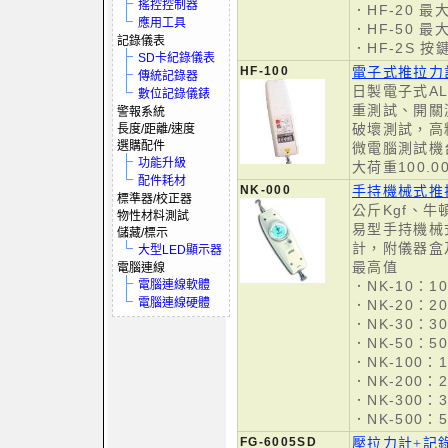
搖控控制器
．HF-20 最大
應用工具
．HF-50 最大
記錄儀表
．HF-2S 
SD卡紀錄儀表
HF-100
電子式推拉力計
傳統記錄器
日製電子式A
數位記錄儀錶
重測試、開關
警報系統
破壞測試，高
長度/距離/速度
選購配件
微電腦測試機台
功能升級
大荷重100.00
配件耗材
NK-000
手持機械式推
標準器/校正器
公斤Kgf、
物性材料測試
易型手持機械
儲藏/標示
計，附儀器盒
大型LED顯示器
最高值
電腦連線
電腦連線軟體
．NK-10：10
電腦連線硬體
．NK-20：20
．NK-30：30
．NK-50：50
．NK-100：1
．NK-200：2
．NK-300：3
．NK-500：5
FG-6005SD
壓拉力計+記錄器