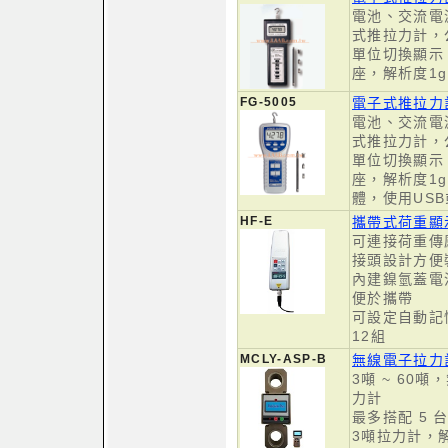
電池、交流電源
式推拉力計，
單位切換顯示
座，解析度1g
FG-5005
電子式推拉力計-
電池、交流電源
式推拉力計，
單位切換顯示
座，解析度1
體，使用USB
HF-E
攜帶式荷重顯
可連接荷重傳
接頭設計方便
內建鎳氫蓋電
便於攜帶
可設定自動記憶
12組
MCLY-ASP-B
無線電子拉力
3噸 ~ 60
力計
最多搭配 5 
3噸拉力計，解