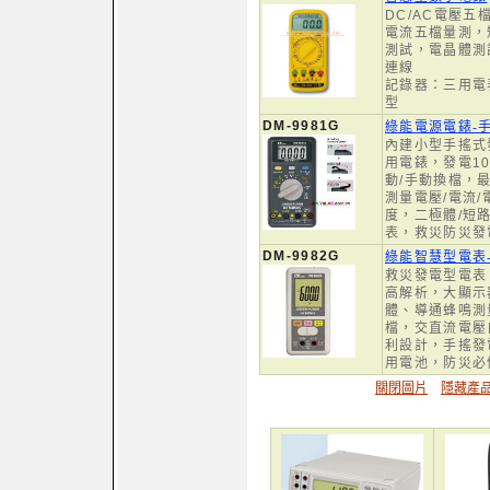
DC/AC電壓五
電流五檔量測，
測試，電晶體測試
連線
記錄器：三用電
型
DM-9981G
綠能電源電錶-
內建小型手搖式
用電錶，發電10
動/手動換檔，最
測量電壓/電流/
度，二極體/短
表，救災防災發
DM-9982G
綠能智慧型電表
救災發電型電表
高解析，大顯示
體、導通蜂鳴測
檔，交直流電壓
利設計，手搖發
用電池，防災必
關閉圖片
隱藏產