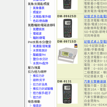
電壓最小檔位600
氣象/太陽能/照度
電流最小檔位600
氣象儀表
量測電流/電壓
照度計
DM-9962SD
記憶式多功能電錶
太陽能/紫外線
交直流電壓/電流
色彩/熱指數
電容/電感100Hz
氣體/輻射/電磁波/靜電
自動頻率配置量
氣體偵測
SD卡紀錄/即時
電磁波
可同時使用
輻射/靜電
DM-9971SD
記憶式桌上型電
PH/水質/水分/鹽分
SD卡記錄功能+R
氧濃度/溶氧量
自動/手動換檔
水質檢測計
最大顯示位數60
酸鹼度PH
交直流電壓0~60
鹽分/水分計
交直流電流0~10.
水質PH配件
電阻：0~600.0
壓力/洩漏
頻率：0~600.0
拉力/扭力/磅秤
二極體測試，導
推拉力計
可記錄最大值、
磅秤/天平
DM-9131
汽車引擎轉速錶
拉力計治具
電腦介面，交直
推拉力計試驗機
電流10A，電
扭力扳手/起子
電容0~600.0
汽車引擎轉速500
扭力計
白金閉角%
噪音/振動
頻率1Hz~60KH
噪音計