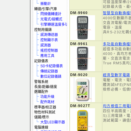
可接溫度探棒/2
振動計
記錄最大值、最
轉速/引擎/汽車
DM-9960
智慧型自動換檔
閃頻儀轉速計
4000位數顯
光電式/接觸式
交直流電壓/電
引擎轉速溫度多功電表
電容、溫度
控制用儀錶
具RS-232光
感測傳送器
控制顯示表
DM-9961
多功能自動換檔
感測器
超值多功能自動
搖控控制器
4000，真均
應用工具
壓、交直流電流
記錄儀表
True RMS真
SD卡紀錄儀表
傳統記錄器
DM-9020
經濟型數字電錶
數位記錄儀錶
電壓、電流、電
警報系統
體測試hFE(PN
長度/距離/速度
檢修必備，低價
選購配件
功能升級
配件耗材
DM-9027T
均方根值三用電
標準器/校正器
四位半高精度，真
物性材料測試
S)三用電錶，
儲藏/標示
測試範圍，讀值
大型LED顯示器
電腦連線