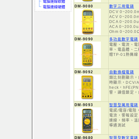
電腦連線軟體
DM-9080
數字三用電錶
電腦連線硬體
DCV 0~200.0
ACV 0~200.0
DCA 0~200.0
ACA 0~200.0u
Ohm 0~200.0
DM-9090
多功能數字電錶
電壓、電流、電
率、電晶體、二
贈TP-01熱偶線
DM-9092
自動換檔電錶
類比刻劃顯示，
時顯示，DCV/A
heck，hFE(P
警，讀值鎖定，
DM-9093
智慧型萬用電錶
電感/電容/電
電流，警報設定
連線，頻率、溫
導通測試
DM-9680
智慧型數字電錶