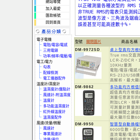
網站導覽
以正確測量各種波型的 RMS
加入最愛
非TRUE RMS的電表只能
匯款帳號
波型是像方波、三角波及鋸齒
回到首頁
誤差甚至可能高達數十%。
電子電機
型號
關閉圖片
商品名稱
電阻/電容/電感
DM-9972SD
桌上型真均方根
三用電錶
True rms交
功率/頻率/電壓/電流
LCR-Z/DCR，1
電工/電力
10KHz量測
勾表
電阻/電容/電感
配線檢測
RS-232/US
電工儀器配件
高解析，最大顯示
溫度計/濕度計
DM-9862
多功能均方根值
溫濕度計/露點計
超值真均方根值(T
風速計-附溫濕度
測量任意波形的
溫度計
附加LCR、頻
多功能溫濕度計
可測量計算量測
紅外線溫度計
可將瞬間之讀值
溫濕度配件
最大顯示位數60
風速/流量/微壓
DM-9950
智慧型自動換檔
風速計
6000位數，高
專業風速計
直流電壓/電流/
流量/液位
雙段過電流保險1