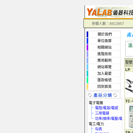
參觀人數：8913957
關於我們
單位換算
溫
相關網站
進階技術
應用範例
型號
網站導覽
LP
加入最愛
匯款帳號
回到首頁
TC-
電子電機
電阻/電容/電感
三用電錶
功率/頻率/電壓/電流
電工/電力
勾表
TR-