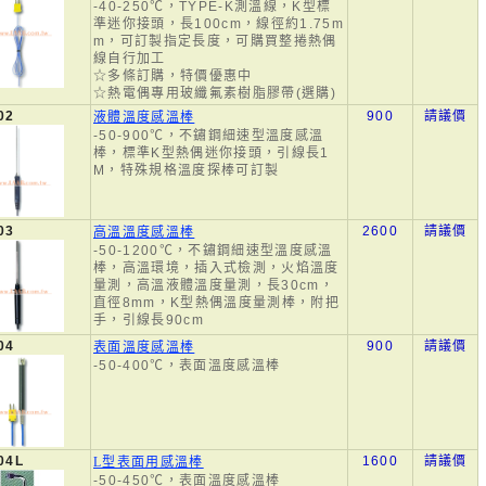
-40-250℃，TYPE-K測溫線，K型標
準迷你接頭，長100cm，線徑約1.75m
m，可訂製指定長度，可購買整捲熱偶
線自行加工
☆多條訂購，特價優惠中
☆熱電偶專用玻纖氟素樹脂膠帶(選購)
02
900
請議價
液體溫度感溫棒
-50-900℃，不鏽鋼細速型溫度感溫
棒，標準K型熱偶迷你接頭，引線長1
M，特殊規格溫度探棒可訂製
03
2600
請議價
高溫溫度感溫棒
-50-1200℃，不鏽鋼細速型溫度感溫
棒，高溫環境，插入式檢測，火焰溫度
量測，高溫液體溫度量測，長30cm，
直徑8mm，K型熱偶溫度量測棒，附把
手，引線長90cm
04
900
請議價
表面溫度感溫棒
-50-400℃，表面溫度感溫棒
04L
1600
請議價
L型表面用感溫棒
-50-450℃，表面溫度感溫棒