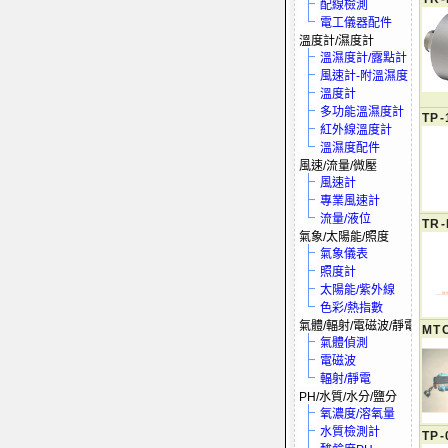
配線檢測
電工儀器配件
溫度計/濕度計
溫濕度計/露點計
風速計-附溫濕度
溫度計
多功能溫濕度計
TP-
紅外線溫度計
溫濕度配件
風速/流量/微壓
風速計
專業風速計
流量/液位
TR
氣象/太陽能/照度
氣象儀表
照度計
太陽能/紫外線
色彩/熱指數
氣體/輻射/電磁波/靜電
MT
氣體偵測
電磁波
輻射/靜電
PH/水質/水分/鹽分
氧濃度/溶氧量
水質檢測計
TP-