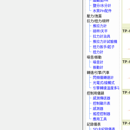
酸鹼度PH
鹽分/水分計
水質PH配件
壓力/洩漏
拉力/扭力/磅秤
推拉力計
TP-
磅秤/天平
拉力計治具
推拉力計試驗機
扭力扳手/起子
扭力計
噪音/振動
TP-
噪音計
振動計
轉速/引擎/汽車
閃頻儀轉速計
光電式/接觸式
引擎轉速溫度多功電表
TP-
控制用儀錶
感測傳送器
控制顯示表
感測器
搖控控制器
應用工具
TP-
記錄儀表
SD卡紀錄儀表