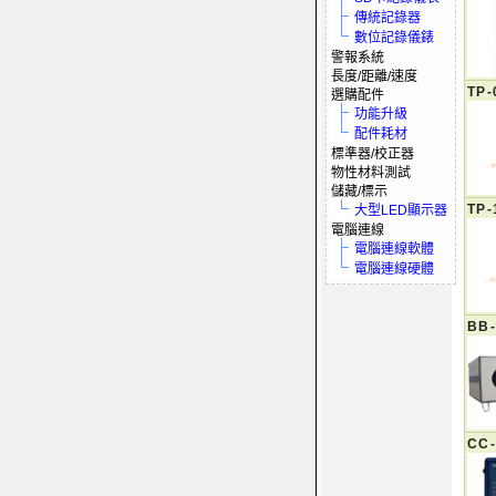
傳統記錄器
數位記錄儀錶
警報系統
長度/距離/速度
TP-
選購配件
功能升級
配件耗材
標準器/校正器
物性材料測試
儲藏/標示
TP-
大型LED顯示器
電腦連線
電腦連線軟體
電腦連線硬體
BB-
CC