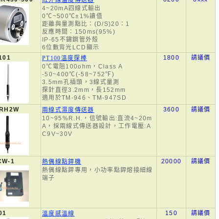
紅外線溫度傳送器
4~20mA四線式輸出
0℃~500℃±1%讀值
距離與量測點比：(D/S)20：1
反應時間：150ms(95%)
IP-65不鏽鋼管外殼
6位數背光LCD顯示
101
1800
請議價
PT100溫度探棒
0℃電阻100ohm，Class A
-50~400℃(-58~752℉)
3.5mm孔插頭，3線式量測
探針直徑3.2mm，長152mm
適用於TM-946、TM-947SD
-RH2W
3600
請議價
兩線式濕度傳送器
10~95%R.H.，信號輸出:直流4~20m
A，採兩線式傳送器設計，工作電壓:A
C9V~30V
CW-1
20000
請議價
熱偶線點銲機
熱偶線點銲專用，小功率點銲熔接細線
端子
01
150
請議價
溫度感溫線