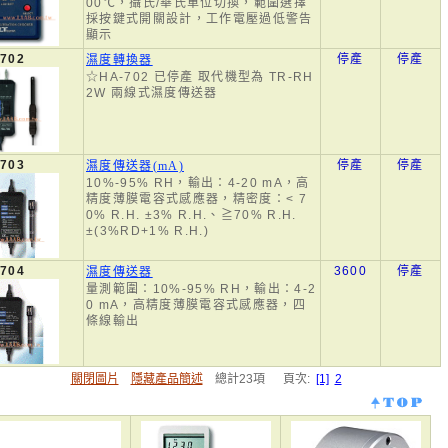
00℃，攝氏/華氏單位切換，範圍選擇
採按鍵式開關設計，工作電壓過低警告
顯示
702
停產
停產
濕度轉換器
☆HA-702 已停產 取代機型為 TR-RH
2W 兩線式濕度傳送器
703
停產
停產
濕度傳送器(mA)
10%-95% RH，輸出：4-20 mA，高
精度薄膜電容式感應器，精密度：< 7
0% R.H. ±3% R.H.、≧70% R.H.
±(3%RD+1% R.H.)
704
3600
停產
濕度傳送器
量測範圍：10%-95% RH，輸出：4-2
0 mA，高精度薄膜電容式感應器，四
條線輸出
關閉圖片
隱藏產品簡述
總計23項 頁次:
[1]
2