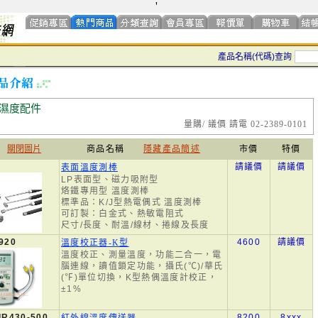
'
產品名稱(代碼)查詢
濕度配件
量購/ 議價 請電 02-2389-0101
關閉圖片
商品名稱
隱藏產品簡述
市價
特價
請議價
請議價
表面溫度測棒
LP表面型、磁力吸附型
烙鐵專用型 溫度測棒
標準品：K/J型熱電偶式 溫度測棒
可訂製：白金式、熱敏電阻式
尺寸/長度、耐溫/線材、捲線及長度
920
4600
請議價
溫度校正器-K型
溫度校正、測量溫度，功能二合一，電
腦連線，讀值鎖定功能，攝氏(℃)/華氏
(℉)單位切換，K型熱偶溫度計校正，
±1%
IR430-500
8200
8xxx