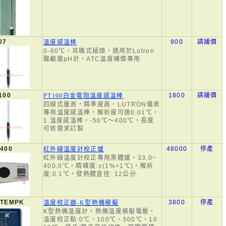
07
900
請議價
溫度感溫棒
0-60℃，耳機式插頭，適用於Lutron
酸鹼度pH計，ATC溫度補償專用
100
1800
請議價
PT100白金電阻溫度感溫棒
四線式量測，精準度高，LUTRON儀表
專用溫度感溫棒，解析度可達0.01℃，
1.溫度感溫棒，-50℃～400℃，長度
可依需求訂製
400
48000
停產
紅外線溫度計校正爐
紅外線溫度計校正專用黑體爐，33.0~
400.0℃，精確度:±(1%+1℃)，解析
度:0.1℃，發熱體直徑: 12公分
-TEMPK
3800
停產
溫度校正器-K型熱偶模擬
K型熱偶溫度計，熱偶溫度模擬電壓，
溫度校正點:0℃、100℃、500℃、10