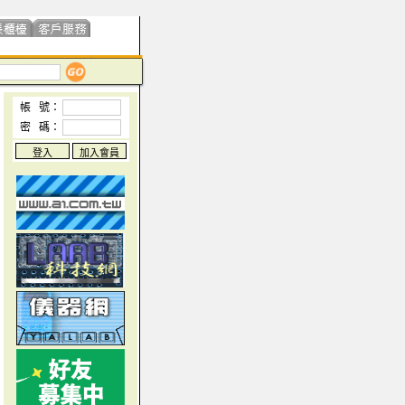
帳 號：
密 碼：