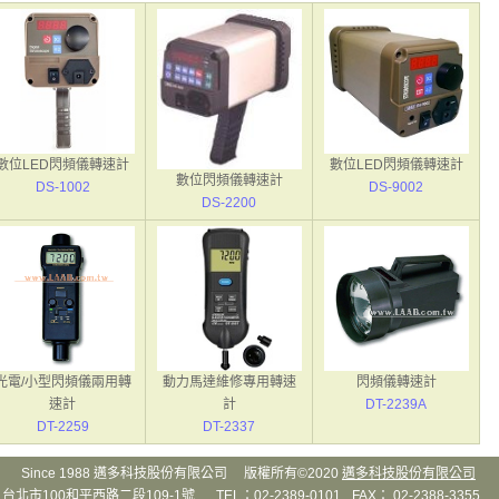
數位LED閃頻儀轉速計
數位LED閃頻儀轉速計
數位閃頻儀轉速計
DS-1002
DS-9002
DS-2200
光電/小型閃頻儀兩用轉
動力馬達維修專用轉速
閃頻儀轉速計
速計
計
DT-2239A
DT-2259
DT-2337
Since 1988 邁多科技股份有限公司 版權所有©2020
邁多科技股份有限公司
台北市100和平西路二段109-1號
TEL：02-2389-0101
FAX： 02-2388-3355