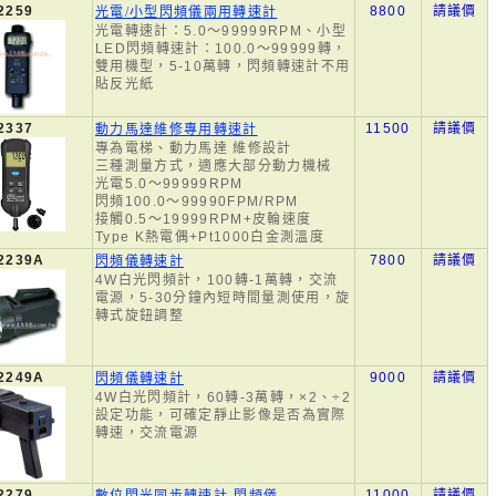
2259
8800
請議價
光電/小型閃頻儀兩用轉速計
光電轉速計：5.0～99999RPM、小型
LED閃頻轉速計：100.0～99999轉，
雙用機型，5-10萬轉，閃頻轉速計不用
貼反光紙
2337
11500
請議價
動力馬達維修專用轉速計
專為電梯、動力馬達 維修設計
三種測量方式，適應大部分動力機械
光電5.0～99999RPM
閃頻100.0～99990FPM/RPM
接觸0.5～19999RPM+皮輪速度
Type K熱電偶+Pt1000白金測溫度
2239A
7800
請議價
閃頻儀轉速計
4W白光閃頻計，100轉-1萬轉，交流
電源，5-30分鐘內短時間量測使用，旋
轉式旋鈕調整
2249A
9000
請議價
閃頻儀轉速計
4W白光閃頻計，60轉-3萬轉，×2、÷2
設定功能，可確定靜止影像是否為實際
轉速，交流電源
2279
11000
請議價