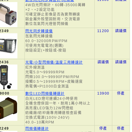
數位閃光同步轉速計-閃頻儀
4W白光閃頻計，60轉-35000萬轉
×2、÷2設定功能
可確定靜止影像是否為實際轉速
鋁金屬外殼堅固耐用，交流電源
數位氙氣閃光燈管閃頻儀
2349
11200
請議價
閃光同步轉速儀
氙氣閃光轉速儀
60.0~32000RPM/FPM
可使用充電電池(選購)
按鈕設定(+按鈕或-按鈕
2436
請議價
請議價
光電/小型閃頻儀/溫度三用轉速計
紅外線測溫
光電5.0～99999RPM
閃頻100.0～99990FPM/RPM
接觸0.5～19999RPM+皮輪速度
熱電偶+Pt1000白金測溫
9000
13900
停產
數位LED閃頻儀轉速計
白光LED燈可連續24小時使用
全機含燈保固一年，耐用1萬小時以上
高亮度LED強力12W閃燈組
紡織廠/紡紗廠專用轉速檢查設備
交換式電源(100V-240V)
40.0–10萬RPM
2249
停產
停產
閃頻儀轉速計