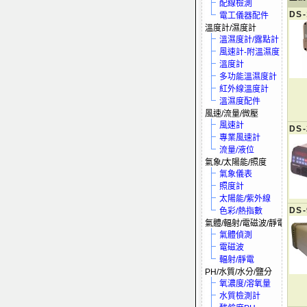
配線檢測
DS-
電工儀器配件
溫度計/濕度計
溫濕度計/露點計
風速計-附溫濕度
溫度計
多功能溫濕度計
紅外線溫度計
溫濕度配件
風速/流量/微壓
風速計
DS-
專業風速計
流量/液位
氣象/太陽能/照度
氣象儀表
照度計
太陽能/紫外線
DS-
色彩/熱指數
氣體/輻射/電磁波/靜電
氣體偵測
電磁波
輻射/靜電
PH/水質/水分/鹽分
氧濃度/溶氧量
水質檢測計