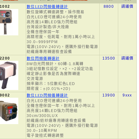
1002
8800
請議價
數位LED閃頻儀轉速計
數位旋轉式轉速調整，操作簡易
白光LED燈可連續24小時使用
高亮度14顆LED強力閃燈組
台灣設計製造/非大陸廠
全機含燈保固一年
高精密度、低耗電、耐用1萬小時以上
30.0–9999FPM
電源(100V-240V)，選購外接行動電源
紡織廠專用轉速檢查設備
2200
13500
請議價
數位閃頻儀轉速計
8W白光閃頻計，60轉-1.8萬轉
3組記憶數位設定，×2、÷2設定功能
確定靜止影像是否為實際轉速
交流電源
頻率顯示：5位數紅色LED
精密度：±(0.01%+2D)
9002
13900
9xxx
數位LED閃頻儀轉速計
白光LED燈可連續24小時使用
全機含燈保固一年，耐用1萬小時以上
高亮度14顆LED強力閃燈組
30cm/3000LUX
紡織廠/紡紗廠專用轉速檢查設備
電源(100V-240V)，選購外接行動電源
30.0–10萬RPM
電子旋扭式轉速調整