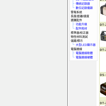
傳統記錄器
數位記錄儀錶
警報系統
長度/距離/速度
選購配件
功能升級
DT-
配件耗材
標準器/校正器
物性材料測試
儲藏/標示
大型LED顯示器
電腦連線
DT-
電腦連線軟體
電腦連線硬體
DS-
DT-