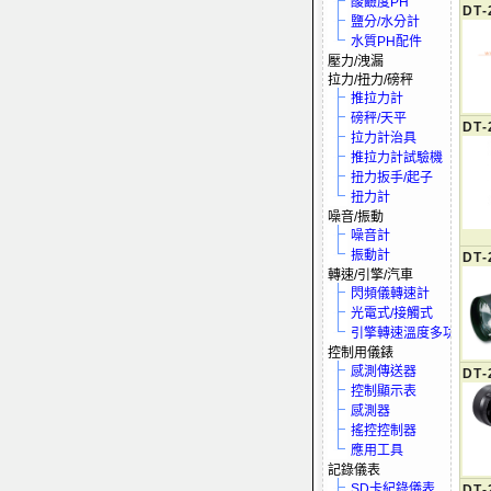
酸鹼度PH
DT-
鹽分/水分計
水質PH配件
壓力/洩漏
拉力/扭力/磅秤
推拉力計
磅秤/天平
DT-
拉力計治具
推拉力計試驗機
扭力扳手/起子
扭力計
噪音/振動
噪音計
振動計
DT-
轉速/引擎/汽車
閃頻儀轉速計
光電式/接觸式
引擎轉速溫度多功電表
控制用儀錶
感測傳送器
DT-
控制顯示表
感測器
搖控控制器
應用工具
記錄儀表
SD卡紀錄儀表
DT-