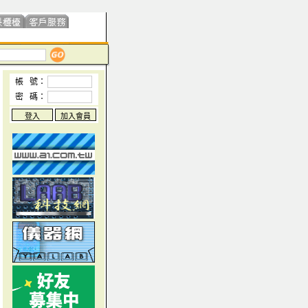
帳 號：
密 碼：