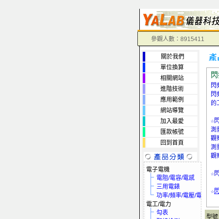
參觀人數：8915411
關於我們
單位換算
閃
相關網站
閃
進階技術
閃
應用範例
的
網站導覽
☆
加入最愛
測
匯款帳號
觀
回到首頁
測
觀
電子電機
☆
電阻/電容/電感
三用電錶
☆
功率/頻率/電壓/電流
電工/電力
勾表
型號