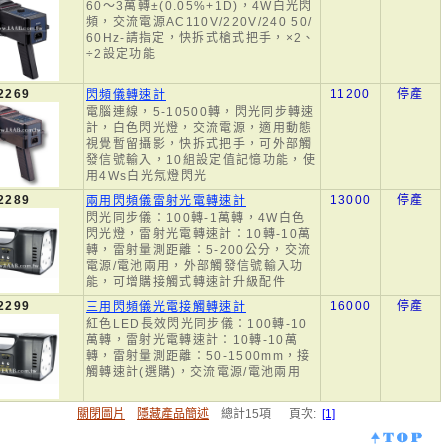
60～3萬轉±(0.05%+1D)，4W白光閃
頻，交流電源AC110V/220V/240 50/
60Hz-請指定，快拆式槍式把手，×2、
÷2設定功能
2269
11200
停產
閃頻儀轉速計
電腦連線，5-10500轉，閃光同步轉速
計，白色閃光燈，交流電源，適用動態
視覺暫留攝影，快拆式把手，可外部觸
發信號輸入，10組設定值記憶功能，使
用4Ws白光氖燈閃光
2289
13000
停產
兩用閃頻儀雷射光電轉速計
閃光同步儀：100轉-1萬轉，4W白色
閃光燈，雷射光電轉速計：10轉-10萬
轉，雷射量測距離：5-200公分，交流
電源/電池兩用，外部觸發信號輸入功
能，可增購接觸式轉速計升級配件
2299
16000
停產
三用閃頻儀光電接觸轉速計
紅色LED長效閃光同步儀：100轉-10
萬轉，雷射光電轉速計：10轉-10萬
轉，雷射量測距離：50-1500mm，接
觸轉速計(選購)，交流電源/電池兩用
關閉圖片
隱藏產品簡述
總計15項 頁次:
[1]