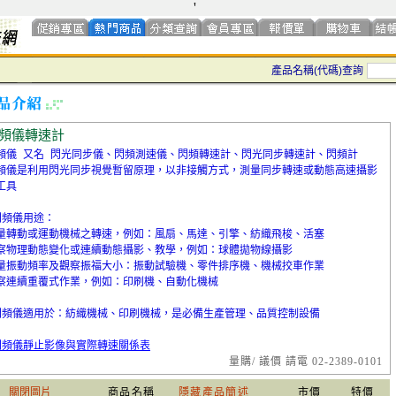
'
產品名稱(代碼)查詢
頻儀轉速計
頻儀 又名 閃光同步儀、閃頻測速儀、閃頻轉速計、閃光同步轉速計、閃頻計
頻儀是利用閃光同步視覺暫留原理，以非接觸方式，測量同步轉速或動態高速攝影
工具
閃頻儀用途：
量轉動或運動機械之轉速，例如：風扇、馬達、引擎、紡織飛梭、活塞
察物理動態變化或連續動態攝影、教學，例如：球體拋物線攝影
量振動頻率及觀察振福大小：振動試驗機、零件排序機、機械挍車作業
察連續重覆式作業，例如：印刷機、自動化機械
閃頻儀適用於：紡織機械、印刷機械，是必備生產管理、品質控制設備
閃頻儀靜止影像與實際轉速關係表
量購/ 議價 請電 02-2389-0101
關閉圖片
商品名稱
隱藏產品簡述
市價
特價