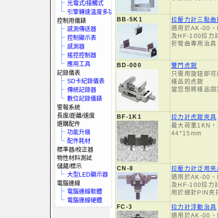
光電式/接觸式
引擎轉速溫度多功電表
BB-5K1
拉壓力計三點曲
控制用儀錶
適用於AK-00、
感測傳送器
及HF-100拉
控制顯示表
折彎曲專用治具
感測器
搖控控制器
應用工具
BD-000
雙門虎鉗
記錄儀表
只需用旋鈕即可
SD卡紀錄儀表
樣品的虎鉗
當您想將樣品固
傳統記錄器
數位記錄儀錶
警報系統
長度/距離/速度
BF-1K1
拉力計虎鉗夾具
選購配件
最大荷重1KN，
功能升級
44*15mm
配件耗材
標準器/校正器
物性材料測試
儲藏/標示
CN-8
拉壓力計泛用夾具
大型LED顯示器
適用於AK-00、
電腦連線
及HF-100拉
電腦連線軟體
用於細針PIN夾
電腦連線硬體
FC-3
拉力計浮動治具
適用於AK-00、