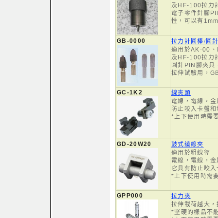
及HF-100拉
電子零件針腳P
性，可以有1m
GB-0000
拉力計圓棒/圓針
適用於AK-00、
及HF-100拉
圓針PIN腳夾具
拉伸試驗用，GB-1
GC-1K2
線夾頭
電線，電線，金
防止咬入卡盤和
*上下使用時需
GD-20W20
鼓式繞線夾
適用於粗線徑
電線，電線，金
它具有防止咬入
*上下使用時需
GPP000
拉力夾
拉伸載荷越大，
*堅硬的樣品不