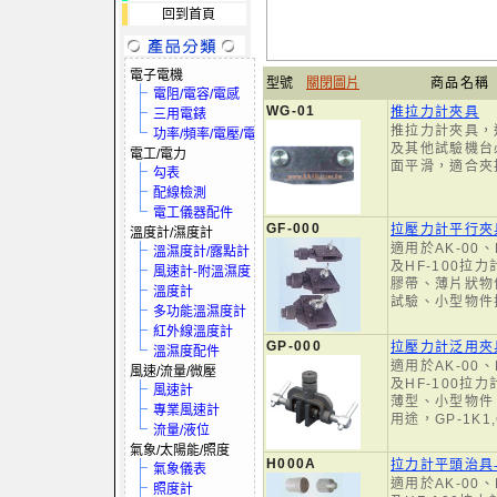
回到首頁
電子電機
型號
關閉圖片
商品名稱
電阻/電容/電感
WG-01
推拉力計夾具
三用電錶
推拉力計夾具，適
功率/頻率/電壓/電流
及其他試驗機台
電工/電力
面平滑，適合夾
勾表
配線檢測
電工儀器配件
GF-000
拉壓力計平行夾
溫度計/濕度計
適用於AK-00、
溫濕度計/露點計
及HF-100拉
風速計-附溫濕度
膠帶、薄片狀物
溫度計
試驗、小型物件
多功能溫濕度計
紅外線溫度計
GP-000
拉壓力計泛用夾
溫濕度配件
適用於AK-00、
風速/流量/微壓
及HF-100拉
風速計
薄型、小型物件
專業風速計
用途，GP-1K1,
流量/液位
氣象/太陽能/照度
H000A
拉力計平頭治具
氣象儀表
適用於AK-00、
照度計