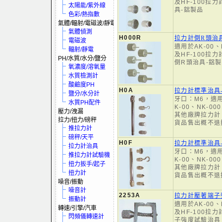
及HF-100拉
太陽能/紫外線
具-鋁製品
色彩/熱指數
氣體/輻射/電磁波/靜電
氣體偵測
H000R
拉力計倒R頭治
電磁波
適用於AK-00、
輻射/靜電
及HF-100拉
PH/水質/水分/鹽分
倒R頭治具-鋁
氧濃度/溶氧量
水質檢測計
酸鹼度PH
H0A
拉力計標準治具
鹽分/水分計
牙口：M6，適用H
水質PH配件
K-00、NK-
壓力/洩漏
其他廠牌拉力計
拉力/扭力/磅秤
貨品售出概不退
推拉力計
磅秤/天平
H0F
拉力計標準治具
拉力計治具
牙口：M6，適用H
推拉力計試驗機
K-00、NK-
扭力扳手/起子
其他廠牌拉力計
扭力計
貨品售出概不退
噪音/振動
噪音計
2253A
拉力計壓著端子
振動計
適用於AK-00、
轉速/引擎/汽車
及HF-100拉
閃頻儀轉速計
子強度試驗治具