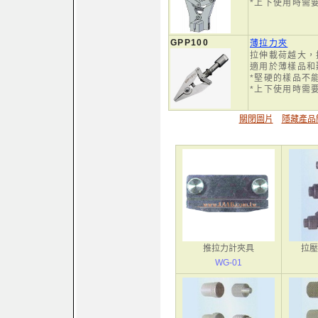
*上下使用時需要
GPP100
薄拉力夾
拉伸載荷越大，
適用於薄樣品和
*堅硬的樣品不
*上下使用時需要
關閉圖片
隱藏產品
推拉力計夾具
拉壓
WG-01