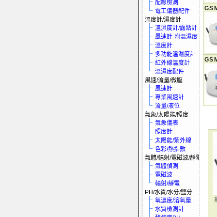
配線檢測
GS
電工儀器配件
溫度計/濕度計
溫濕度計/露點計
風速計-附溫濕度
溫度計
多功能溫濕度計
GS
紅外線溫度計
溫濕度配件
風速/流量/微壓
風速計
專業風速計
流量/液位
氣象/太陽能/照度
氣象儀表
照度計
太陽能/紫外線
色彩/熱指數
氣體/輻射/電磁波/靜電
氣體偵測
電磁波
輻射/靜電
PH/水質/水分/鹽分
氧濃度/溶氧量
水質檢測計