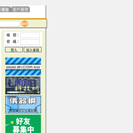
帳 號：
密 碼：