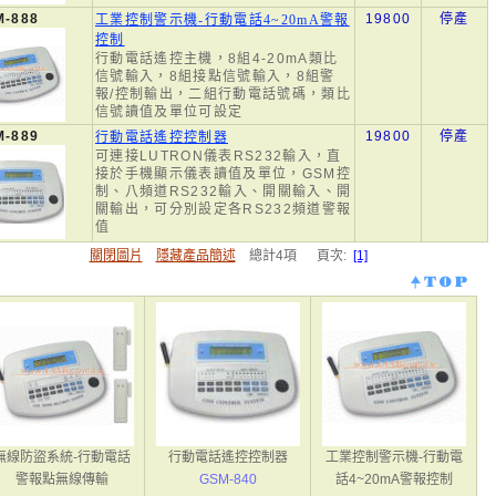
M-888
19800
停產
工業控制警示機-行動電話4~20mA警報
控制
行動電話遙控主機，8組4-20mA類比
信號輸入，8組接點信號輸入，8組警
報/控制輸出，二組行動電話號碼，類比
信號讀值及單位可設定
M-889
19800
停產
行動電話遙控控制器
可連接LUTRON儀表RS232輸入，直
接於手機顯示儀表讀值及單位，GSM控
制、八頻道RS232輸入、開關輸入、開
關輸出，可分別設定各RS232頻道警報
值
關閉圖片
隱藏產品簡述
總計4項 頁次:
[1]
無線防盜系統-行動電話
行動電話遙控控制器
工業控制警示機-行動電
警報點無線傳輸
GSM-840
話4~20mA警報控制