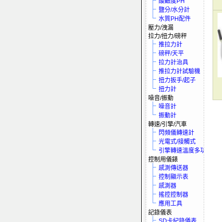
酸鹼度PH
鹽分/水分計
水質PH配件
壓力/洩漏
拉力/扭力/磅秤
推拉力計
磅秤/天平
拉力計治具
推拉力計試驗機
扭力扳手/起子
扭力計
噪音/振動
噪音計
振動計
轉速/引擎/汽車
閃頻儀轉速計
光電式/接觸式
引擎轉速溫度多功電表
控制用儀錶
感測傳送器
控制顯示表
感測器
搖控控制器
應用工具
記錄儀表
SD卡紀錄儀表