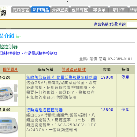
'
產品名稱(代碼)查詢
控控制器
式遙控控制器、行動電話搖控控制器
量購/ 議價 請電 02-2389-0101
關閉圖片
商品名稱
隱藏產品簡述
市價
特價
M-120
19800
停產
無線防盜系統-行動電話警報點無線傳輸
透過GSM行動電話完成家庭保全，沒有
距離限制，使用無線位置檢知器時，不
需要任何的佈線，輕鬆DIY，警報器亦
有無線的產品,可供選購使用
M-840
18800
停產
行動電話遙控控制器
經由GSM行動電話顯示/警報/控制，八
頻道開關輸入，反應速率：1/5秒 ，四
頻道開關輸出，1ACA/250ACV，1DC
A/24DCV，一警報頻道輸出