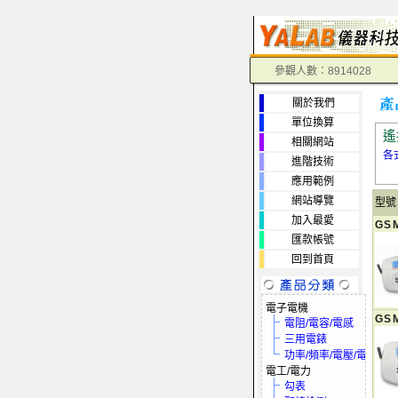
參觀人數：8914028
關於我們
單位換算
遙
相關網站
各
進階技術
應用範例
網站導覽
型號
加入最愛
GS
匯款帳號
回到首頁
電子電機
GS
電阻/電容/電感
三用電錶
功率/頻率/電壓/電流
電工/電力
勾表