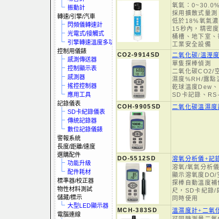
氧氣：0~30.0
振動計
採用擴散式量測
轉速/引擎/汽車
低於18%氧氣
閃頻儀轉速計
15秒內，精密度±
光電式/接觸式
桶槽、地下室、
引擎轉速溫度多功電表
工業安全設備
控制用儀錶
CO2-9914SD
二氧化碳/溫溼
感測傳送器
單隻探棒偵測
控制顯示表
二氧化碳CO2/
感測器
濕度%RH/露點
搖控控制器
乾球溫度Dew、
應用工具
SD卡記錄、RS-
記錄儀表
COH-9905SD
二氧化碳溫濕度
SD卡紀錄儀表
傳統記錄器
數位記錄儀錶
警報系統
長度/距離/速度
選購配件
DO-5512SD
溶氧分析儀+記
功能升級
溶氧/氧氣分析
配件耗材
顯示溶氧度DO/
標準器/校正器
探棒自動溫度補
物性材料測試
尺，SD卡紀錄/
儲藏/標示
同時使用
大型LED顯示器
MCH-383SD
溫濕度計+二氧
電腦連線