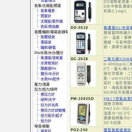
流量/液位
DO溶氧度測量
氣象/太陽能/照度
O水中氧氣濃度0-
氣象儀表
析度0.1mg/L
照度計
太陽能/紫外線
色彩/熱指數
DO-5510
氧濃度O2/水溶
氣體/輻射/電磁波/靜電
雙視窗同時顯示
氣體偵測
O²、溫度，探
電磁波
連線，可長時間
錄，探棒引線長
輻射/靜電
PH/水質/水分/鹽分
氧濃度/溶氧量
GC-2028
二氧化碳NDIR
水質檢測計
0-4000ppm
酸鹼度PH
0℃，最大/最
接交流電源，二
鹽分/水分計
能，usb/rs
水質PH配件
設計，易於安裝
壓力/洩漏
計，海拔高度補
拉力/扭力/磅秤
NDIR紅外氣體
推拉力計
PM-1063SD
PM2.5空氣品
磅秤/天平
細懸浮微粒
拉力計治具
PM2.5/0~250
推拉力計試驗機
溫度/0~50.0℃
扭力扳手/起子
健康指標顯示0
扭力計
SD卡記錄
噪音/振動
PO2-250
筆型氧氣偵測計
噪音計