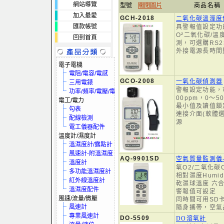
網站導覽
型號
關閉圖片
商品名稱
加入最愛
GCH-2018
二氧化碳溫溼度
匯款帳號
具警報值設定功
O²二氧化碳/溫
回到首頁
測，可選購RS2
外接電源長時間
電子電機
電阻/電容/電感
GCO-2008
一氧化碳偵測器
三用電錶
警報設定功能，
功率/頻率/電壓/電流
00ppm，0～
電工/電力
最小值及讀值鎖定
勾表
連接介面(軟體
配線檢測
源
電工儀器配件
溫度計/濕度計
溫濕度計/露點計
風速計-附溫濕度
AQ-9901SD
空氣質量監測儀
溫度計
氧O2/二氧化碳
多功能溫濕度計
相對濕度Humidi
紅外線溫度計
乾濕球溫度 六
溫濕度配件
警報值可設定
風速/流量/微壓
同時間可用SD
風速計
隨身攜帶，空氣
專業風速計
DO-5509
DO溶氧計