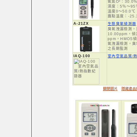
氧氣O²：30.0
濕度：5％～95％
溫度0～50.0℃
露點溫度：-25.
A-21ZX
生態臭氧偵測器
臭氧洩漏檢測，臭
10.00ppm，
ppm，HMO
氧洩漏檢測，臭
之長期監測
IAQ-100
室內空氣品質/
關閉圖片
隱藏產品