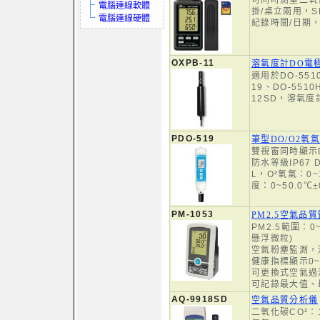
可同時測量二氧
電腦連線軟體
掛/桌立兩用，
電腦連線硬體
紀錄時間/日期
OXPB-11
溶氧度計DO電
適用於DO-5510
19、DO-5510
12SD，溶氧
PDO-519
筆型DO/O2氧
雙視窗同時顯示D
防水等級IP67 D
L，O²氧氣：0~
度：0~50.0℃±
PM-1053
PM2.5空氣品
PM2.5範圍：0~
懸浮微粒)
空氣粉塵監測，
健康指標顯示0
可更換式空氣過
可記錄最大值、
AQ-9918SD
空氣品質分析儀
二氧化碳CO²：1