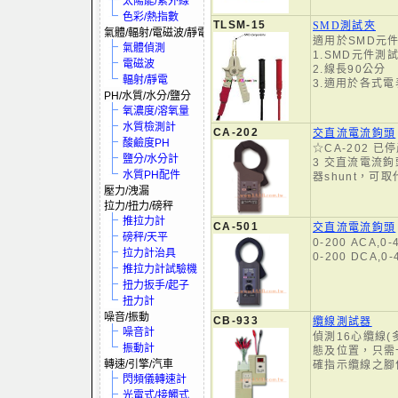
太陽能/紫外線
色彩/熱指數
TLSM-15
SMD測試夾
氣體/輻射/電磁波/靜電
適用於SMD元
氣體偵測
1.SMD元件測
電磁波
2.線長90公分
輻射/靜電
3.適用於各式電
PH/水質/水分/鹽分
氧濃度/溶氧量
水質檢測計
CA-202
交直流電流鉤頭
酸鹼度PH
☆CA-202 已
鹽分/水分計
3 交直流電流
水質PH配件
器shunt，可
壓力/洩漏
拉力/扭力/磅秤
推拉力計
CA-501
交直流電流鉤頭
磅秤/天平
0-200 ACA,0-
拉力計治具
0-200 DCA,0-
推拉力計試驗機
扭力扳手/起子
扭力計
噪音/振動
CB-933
纜線測試器
噪音計
偵測16心纜線(
振動計
態及位置，只需
轉速/引擎/汽車
確指示纜線之腳
閃頻儀轉速計
光電式/接觸式