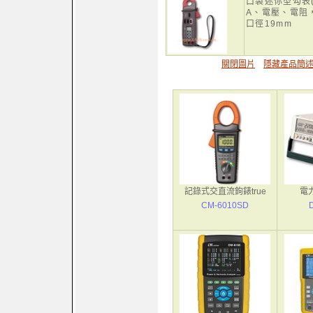
口袋迷你型勾表(
A、電壓、電阻
口徑19mm
關閉圖片
隱藏產品簡
記錄式交直流鉤錶true
電力
CM-6010SD