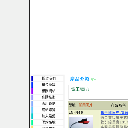
關於我們
單位換算
電工/電力
相關網站
進階技術
應用範例
型號
關閉圖片
商品名稱
網站導覽
LN-N46
扁平鱷魚夾-電
加入最愛
適合夾接扁平式
軟引線長度135
匯款帳號
本商品僅供新購