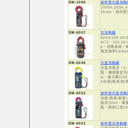
DM-1000
迷你型交直流鉤
1000A,200A
35mm，迷你
DM-6007
交流鉤錶
600A/200.0A/
ACV、200.0V
e、短路測試，
電流頻率50/60
DM-6046
交直流鉤錶
交直流電流：0.
阻，讀值鎖定功
m，最大開口30
A勾表(鉤表/鈎表
DM-6052
迷你型交直流鉤
勾表(鉤表/鈎
直流200A、
能，鉤部口徑19
DM-6053
迷你型交流鉤錶