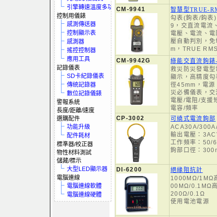
引擎轉速溫度多功電表
CM-9941
智慧型TRUE-
控制用儀錶
勾表(鉤表/鈎表
感測傳送器
9，交直流電流
控制顯示表
電壓、電流、電
壓自動判別，免
感測器
m，TRUE RM
搖控控制器
應用工具
CM-9942G
綠能交直流鉤錶
記錄儀表
救災防災發電型
SD卡紀錄儀表
顯示，高精度勾
傳統記錄器
徑45mm，電
災必備儀表，交
數位記錄儀錶
電壓/電阻/支援
警報系統
電容/頻率
長度/距離/速度
CP-3002
選購配件
可繞式電流鉤部
功能升級
ACA30A/300A
輸出電壓：3ACV(
配件耗材
工作頻率：50/6
標準器/校正器
鉤部口徑：300m
物性材料測試
儲藏/標示
大型LED顯示器
DI-6200
絕緣阻抗計
電腦連線
1000MΩ/1MΩ
電腦連線軟體
00MΩ/0.1MΩ
200Ω/0.1Ω
電腦連線硬體
使用電池電源