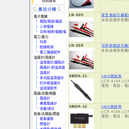
回到首頁
LN-S05
安全測試引線套
電子電機
本商品僅供新購
電阻/電容/電感
三用電錶
功率/頻率/電壓/電流
電工/電力
勾表
LN-S09
可拆卸測試引線
配線檢測
本商品僅供新購
電工儀器配件
溫度計/濕度計
溫濕度計/露點計
風速計-附溫濕度
溫度計
SMDA-21
SMD測試夾
多功能溫濕度計
LCR-9184,L
紅外線溫度計
電阻、電容、電
溫濕度配件
風速/流量/微壓
風速計
專業風速計
SMDA-22
SMD測試夾
流量/液位
LCR-9184,L
氣象/太陽能/照度
電阻、電容、電
氣象儀表
照度計