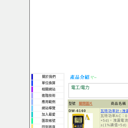
關於我們
單位換算
電工/電力
相關網站
進階技術
應用範例
型號
關閉圖片
商品名稱
網站導覽
DW-6160
瓦特功率計+洩
加入最愛
瓦特功率AC：0.
+5d)，洩漏電流A
匯款帳號
±(1%讀值+5d)
回到首頁