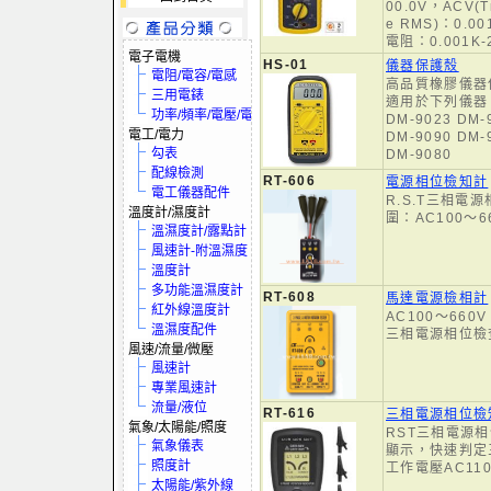
00.0V，ACV(T
e RMS)：0.00
電阻：0.001K-
電子電機
HS-01
儀器保護殼
電阻/電容/電感
高品質橡膠儀器
三用電錶
適用於下列儀器
功率/頻率/電壓/電流
DM-9023 DM-
電工/電力
DM-9090 DM-
勾表
DM-9080
配線檢測
RT-606
電源相位檢知計
電工儀器配件
R.S.T三相電
溫度計/濕度計
圍：AC100～6
溫濕度計/露點計
風速計-附溫濕度
溫度計
多功能溫濕度計
RT-608
馬達電源檢相計
紅外線溫度計
AC100～66
溫濕度配件
三相電源相位檢
風速/流量/微壓
風速計
專業風速計
流量/液位
RT-616
三相電源相位檢
氣象/太陽能/照度
RST三相電源
氣象儀表
顯示，快速判定
照度計
工作電壓AC110
太陽能/紫外線