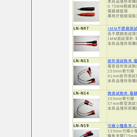
本商品僅供新購
0.75MM極細
電錶線套頭
專用於極細接點
LN-N07
1MM不銹鋼測
長不銹鋼測試探
1MM測試探針
本商品僅供新購
LN-N13
迷你測試鉤夾-
電表迷你測試鉤
155mm軟引線
41mm迷你測試
本商品僅供新購
LN-N14
微測試鉤夾-電
155mm軟引線
57mm微型測試
本商品僅供新購
LN-N19
引線小鱷魚夾-C
135mm引線小
鱷魚夾開口5m