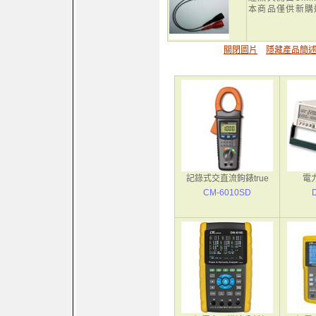
本商品僅供新購
關閉圖片
隱藏產品簡
記錄式交直流鉤錶true
電力
CM-6010SD