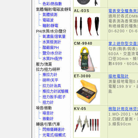
色彩/熱指數
氣體/輻射/電磁波/靜電
AL-03S
電表安全鱷魚夾
氣體偵測
適用於各式DM
電磁波
電表測為香蕉頭
輻射/靜電
有絕緣套的鱷魚
DI-6200，DI
PH/水質/水分/鹽分
氧濃度/溶氧量
水質檢測計
CM-9940
掌上迷你型交直
酸鹼度PH
勾表(鉤表/鈎表
鹽分/水分計
600A，交直流電
水質PH配件
口徑30mm、
數4999，600
壓力/洩漏
拉力/扭力/磅秤
推拉力計
ET-3000
接地電阻計
磅秤/天平
測量接地電阻0.0
拉力計治具
電壓199.9Ｖ
推拉力計試驗機
能
扭力扳手/起子
扭力計
噪音/振動
KV-05
微阻計用克林芬
噪音計
1.MO-2001
振動計
2.四線式量測
3.線長90cm
轉速/引擎/汽車
閃頻儀轉速計
光電式/接觸式