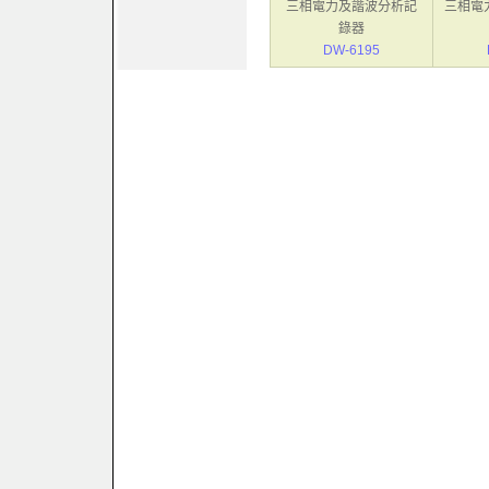
三相電力及諧波分析記
三相電
錄器
DW-6195