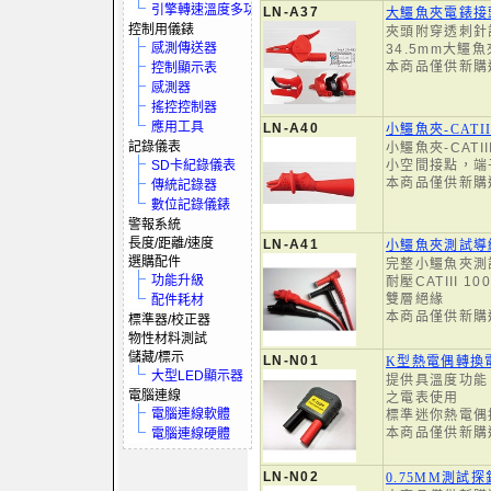
引擎轉速溫度多功電表
LN-A37
大鱷魚夾電錶接
控制用儀錶
夾頭附穿透刺針
感測傳送器
34.5mm大鱷
本商品僅供新購
控制顯示表
感測器
搖控控制器
應用工具
LN-A40
小鱷魚夾-CATI
記錄儀表
小鱷魚夾-CATI
SD卡紀錄儀表
小空間接點，端
本商品僅供新購
傳統記錄器
數位記錄儀錶
警報系統
長度/距離/速度
LN-A41
小鱷魚夾測試導
選購配件
完整小鱷魚夾測
功能升級
耐壓CATIII 100
雙層絕緣
配件耗材
本商品僅供新購
標準器/校正器
物性材料測試
儲藏/標示
LN-N01
K型熱電偶轉換
大型LED顯示器
提供具溫度功能
電腦連線
之電表使用
電腦連線軟體
標準迷你熱電偶
本商品僅供新購
電腦連線硬體
LN-N02
0.75MM測試