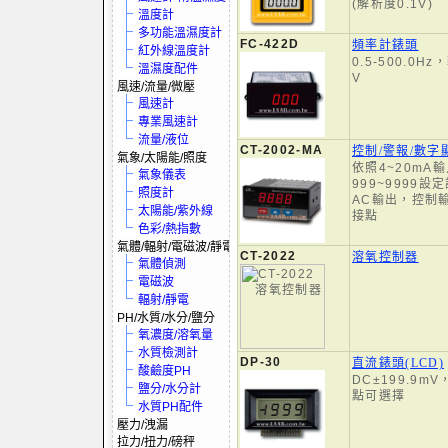
(解析度0.1V)
溫度計
多功能溫濕度計
FC-422D
頻率計錶頭
紅外線溫度計
0.5-500.0H
溫濕度配件
V
風速/流量/微壓
風速計
專業風速計
流量/液位
CT-2002-MA
控制/警報/數字
氣象/太陽能/照度
依照4~20mA
氣象儀表
999~9999設
照度計
AC輸出，控制
太陽能/紫外線
接點
色彩/熱指數
氣體/輻射/電磁波/靜電
CT-2022
溶氧控制器
氣體偵測
電磁波
輻射/靜電
PH/水質/水分/鹽分
氧濃度/溶氧量
水質檢測計
DP-30
直流錶頭(LCD)
酸鹼度PH
DC±199.9mV
鹽分/水分計
點可選擇
水質PH配件
壓力/洩漏
拉力/扭力/磅秤