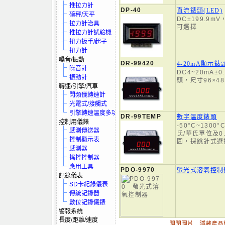
推拉力計
DP-40
直流錶頭(LED)
磅秤/天平
DC±199.9mV
拉力計治具
可選擇
推拉力計試驗機
扭力扳手/起子
扭力計
噪音/振動
DR-99420
4-20mA顯示錶
噪音計
DC4~20mA±
振動計
頭，尺寸96×48
轉速/引擎/汽車
閃頻儀轉速計
光電式/接觸式
引擎轉速溫度多功電表
DR-99TEMP
數字溫度錶頭
控制用儀錶
-50°C~1300°
感測傳送器
氏/華氏單位及0.
控制顯示表
圍，採跳針式選
感測器
搖控控制器
應用工具
PDO-9970
螢光式溶氧控制
記錄儀表
SD卡紀錄儀表
傳統記錄器
數位記錄儀錶
警報系統
長度/距離/速度
關閉圖片
隱藏產品