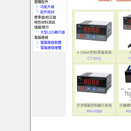
選購配件
功能升級
配件耗材
標準器/校正器
物性材料測試
儲藏/標示
大型LED顯示器
電腦連線
電腦連線軟體
電腦連線硬體
4-20MA控制/警報表頭
CT-2012
P
交流電壓控制顯示表頭
光纖轉速
PAV-6068
PD