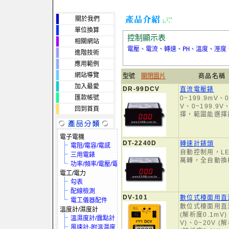
關於我們
單位換算
控制顯示表
相關網站
電壓、電流、轉速、PH、溫度、溼度、
進階技術
應用範例
網站導覽
型號
關閉圖片
商品名稱
加入最愛
DR-99DCV
直流電壓錶
匯款帳號
0~199.9mV、0
V、0~199.9
回到首頁
擇，範圍能選擇
電子電機
DT-2240D
轉速計錶頭
電阻/電容/電感
自動控制用，LE
三用電錶
萬轉，全自動換
功率/頻率/電壓/電流
電工/電力
勾表
配線檢測
DV-101
數位式檯面用直
電工儀器配件
數位式檯面用直流
溫度計/濕度計
(解析度0.1mV)
溫濕度計/露點計
V)、0~20V (
風速計-附溫濕度