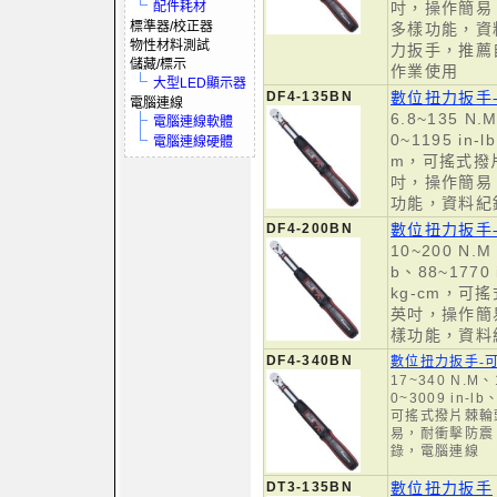
配件耗材
吋，操作簡易
標準器/校正器
多樣功能，資
物性材料測試
力扳手，推薦
儲藏/標示
作業使用
大型LED顯示器
DF4-135BN
數位扭力扳手
電腦連線
6.8~135 N.M
電腦連線軟體
0~1195 in-l
電腦連線硬體
m，可搖式撥
吋，操作簡易
功能，資料紀
DF4-200BN
數位扭力扳手
10~200 N.M、
b、88~1770 
kg-cm，可
英吋，操作簡
樣功能，資料
DF4-340BN
數位扭力扳手-
17~340 N.M、1
0~3009 in-lb
可搖式撥片棘輪
易，耐衝擊防震
錄，電腦連線
DT3-135BN
數位扭力扳手