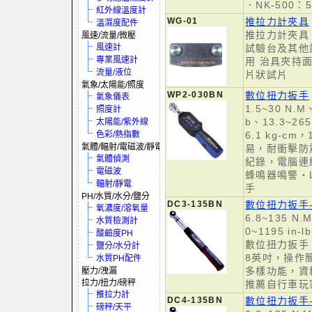
．NK-500：5
紅外線溫度計
WG-01
推拉力計夾具
溫濕度配件
推拉力計夾具，
風速/流量/微壓
風速計
試驗台及其他
專業風速計
用 治具夾持
流量/液位
片狀試片
氣象/太陽能/照度
WP2-030BN
數位扭力扳手
氣象儀表
1.5~30 N.M、
照度計
b、13.3~265.
太陽能/紫外線
色彩/熱指數
6.1 kg-c
氣體/輻射/電磁波/靜電
易，耐衝擊防
氣體偵測
紀錄，電腦連
電磁波
蜂鳴器鳴警‧
輻射/靜電
手
PH/水質/水分/鹽分
DC3-135BN
數位扭力扳手
氧濃度/溶氧量
6.8~135 N.M
水質檢測計
0~1195 in-l
酸鹼度PH
數位扭力扳手
鹽分/水分計
8英吋，操作
水質PH配件
多樣功能，資
壓力/洩漏
拉力/扭力/磅秤
推薦自行車玩
推拉力計
DC4-135BN
數位扭力扳手
磅秤/天平