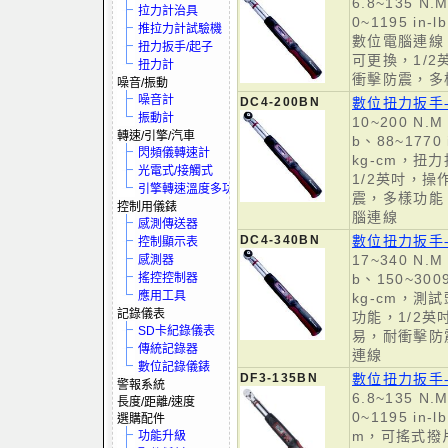
6.8~135 N.M
拉力計治具
0~1195 in-l
推拉力計試驗機
數位電腦連線
扭力扳手/起子
可更換，1/
扭力計
衝擊防震，多
噪音/振動
噪音計
DC4-200BN
數位扭力扳手
振動計
10~200 N.M、
轉速/引擎/汽車
b、88~1770 
閃頻儀轉速計
kg-cm，扭
光電式/接觸式
1/2英吋，
引擎轉速溫度多功電表
震，多樣功能
控制用儀錶
腦連線
感測傳送器
DC4-340BN
數位扭力扳手
控制顯示表
17~340 N.M、
感測器
搖控控制器
b、150~3009
應用工具
kg-cm，測
記錄儀表
功能，1/2
SD卡紀錄儀表
易，耐衝擊防
傳統記錄器
連線
數位記錄儀錶
DF3-135BN
數位扭力扳手
警報系統
6.8~135 N.M
長度/距離/速度
0~1195 in-l
選購配件
m，可搖式撥
功能升級