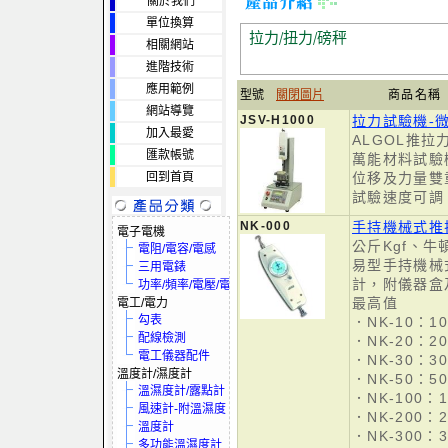
關於我們
單位換算
拉力/扭力/磅秤
相關網站
進階技術
應用範例
型號
關閉圖片
商品名稱
網站導覽
JSV-H1000
拉力試驗機-
加入最愛
ALGOL推拉
匯款帳號
萬能材料試驗
回到首頁
位移及力量雙
試驗速度可調
NK-000
手持機械式推
電子電機
公斤Kgf、
電阻/電容/電感
易型手持機械
三用電錶
計，附儀器盒
功率/頻率/電壓/電流
最高值
電工/電力
勾表
．NK-10：10
配線檢測
．NK-20：20
電工儀器配件
．NK-30：30
溫度計/濕度計
．NK-50：50
溫濕度計/露點計
．NK-100：1
風速計-附溫濕度
．NK-200：2
溫度計
．NK-300：3
多功能溫濕度計