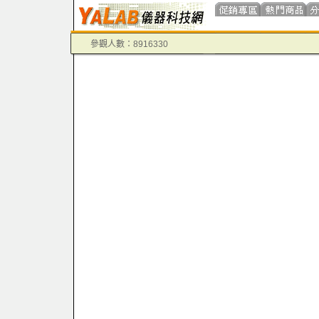
參觀人數：8916330