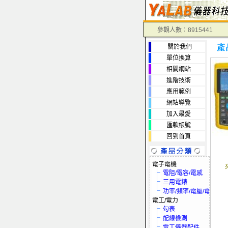
參觀人數：8915441
關於我們
單位換算
相關網站
進階技術
應用範例
網站導覽
加入最愛
匯款帳號
回到首頁
電子電機
電阻/電容/電感
三用電錶
功率/頻率/電壓/電流
電工/電力
勾表
配線檢測
電工儀器配件