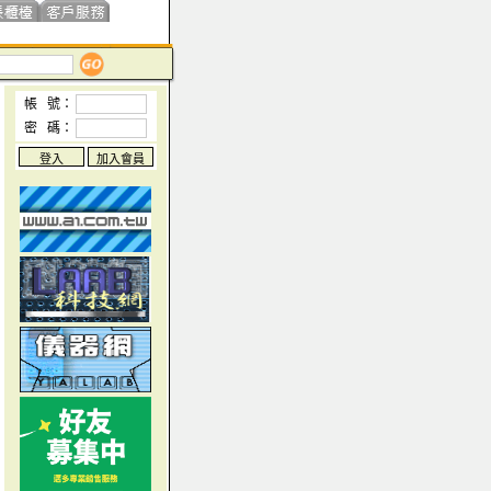
帳 號：
密 碼：