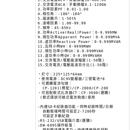
1.交流電壓ACV：自動換檔10-600.0V

2.交流電流ACA：手動換檔0.1-1200A

3.功率因素PF：0.01-1.00

4.相位角：-180°-180°

5.諧波顯示：1-50th

6.波峰因素：1.00-99.99

7.頻率：45-65Hz

8.功率Active(Real)Power：0-9.999MW

9.視在功率Apparent Power：0-9.999MVA

10.虛功率Reactive Power：0-9.999MVAR

11.瓦特小時WH：0-9999MWH

12.視在功率小時SH：0-9.999MVAH

13.虛功率小時QH：0-9.999MVARH

14.交流電流/電壓諧波幅度(1-50階)

15.交流電流/電壓諧波百分比(1-50階)

‧尺寸：225*125*64mm

‧使用電源：DC9V變壓器/三號電池*8

‧可選購電流勾頭：

  CP-1201(標配)/CP-2000/CP-200

‧可搭配軟式比流器CT：CP-3000(選購)

 (軟式環狀可繞式電流鉤頭)使用

☆內建SD卡紀錄器功能，同時紀錄時間/日期

  自動取樣時間可設定2-7200秒

  可設定手動紀錄

☆RS-232/USB電腦介面(選購)

☆DW-6095操作秘笈：
