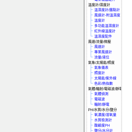
溫度計/濕度計
溫濕度計/露點計
風速計-附溫濕度
溫度計
多功能溫濕度計
紅外線溫度計
溫濕度配件
風速/流量/微壓
風速計
專業風速計
流量/液位
氣象/太陽能/照度
氣象儀表
照度計
太陽能/紫外線
色彩/熱指數
氣體/輻射/電磁波/靜電
氣體偵測
電磁波
輻射/靜電
PH/水質/水分/鹽分
氧濃度/溶氧量
水質檢測計
酸鹼度PH
鹽分/水分計