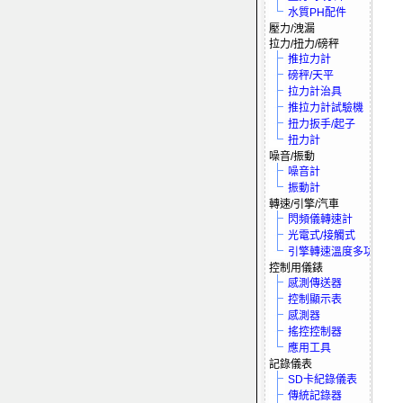
水質PH配件
壓力/洩漏
拉力/扭力/磅秤
推拉力計
磅秤/天平
拉力計治具
推拉力計試驗機
扭力扳手/起子
扭力計
噪音/振動
噪音計
振動計
轉速/引擎/汽車
閃頻儀轉速計
光電式/接觸式
引擎轉速溫度多功電表
控制用儀錶
感測傳送器
控制顯示表
感測器
搖控控制器
應用工具
記錄儀表
SD卡紀錄儀表
傳統記錄器