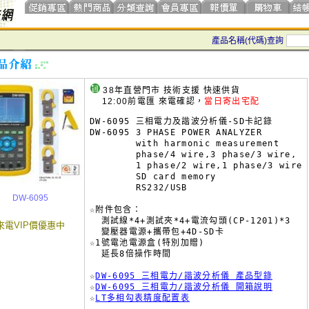
產品名稱(代碼)查詢
38年直營門市 技術支援 快速供貨
12:00前電匯 來電確認，
當日寄出宅配
DW-6095 三相電力及諧波分析儀-SD卡記錄

DW-6095 3 PHASE POWER ANALYZER

        with harmonic measurement

        phase/4 wire,3 phase/3 wire, 

        1 phase/2 wire,1 phase/3 wire

        SD card memory

        RS232/USB

DW-6095
☆附件包含：

  測試線*4+測試夾*4+電流勾頭(CP-1201)*3

來電VIP價優惠中
  變壓器電源+攜帶包+4D-SD卡

☆1號電池電源盒(特別加贈)

  延長8倍操作時間

☆
DW-6095 三相電力/諧波分析儀 產品型錄
☆
DW-6095 三相電力/諧波分析儀 開箱說明
☆
LT多相勾表精度配置表