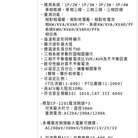
‧適用系統：1P/2W，1P/3W，3P/3W，3P/4W

  單相兩線、單相三線、三相三線、三相四線

‧量測功能：

  相對相電壓、相對地電壓、相對地電流

  相KW/KVA/KVAR/PF、系統KW/KVA/KVAR/PF

  系統KWH/KVAH/KVARH/PFH

  相位角

‧諧波和波形同時顯示

‧顯示波形最大值

‧總諧波失真分析THD

‧三相系統參數的圖相圖顯示

‧三相不平衡電壓電流比VUR/AUR及不平衡因素

‧經中性線計算不平衡電流

‧以設定之百分比，捕獲瞬間事件

  (驟降，驟升和停電)

‧可設定比例：

  CT比流器(1-600)、PT比壓器(1-1000)

‧高ACV輸入阻抗10MΩ

‧符合安全規範IEC 1010,CAT III 600V

☆標配CP-1201電流鉤頭*3

  可夾最大尺寸：直徑50mm

  量測電流:AC20A/200A/1200A

☆多種電流鉤頭輸入電壓可選擇:

  AC200mV/300mV/500mV/1V/2V/3V
