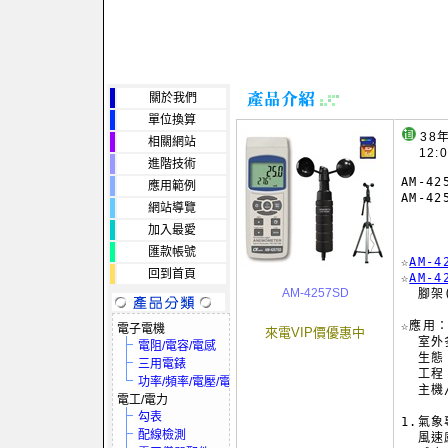
關於我們
單位換算
38
相關網站
12:
進階技術
AM-4
應用範例
AM-42
網站導覽
     
加入最愛
     
匯款帳號
☆
AM-
回到首頁
☆
AM-
AM-4257SD
  腳
☆應用：
電子電機
來電VIP價優惠中
  室
電阻/電容/電感
  生
三用電錶
  工
功率/頻率/電壓/電流
  主
電工/電力
勾表
1.氣象
配線檢測
  風速