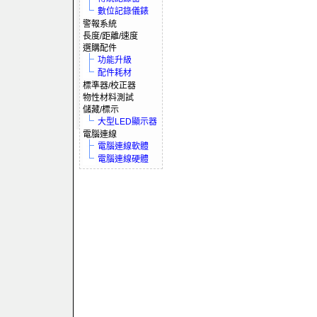
數位記錄儀錶
警報系統
長度/距離/速度
選購配件
功能升級
配件耗材
標準器/校正器
物性材料測試
儲藏/標示
大型LED顯示器
電腦連線
電腦連線軟體
電腦連線硬體