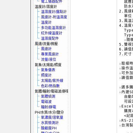
電工儀器配件
  感應
  防水
溫度計/濕度計
2.風速範
溫濕度計/露點計
  單位：
風速計-附溫濕度
3.風溫
溫度計
4.溫度
多功能溫濕度計
  Typ
紅外線溫度計
  Typ
溫濕度配件
  ☆隨
風速/流量/微壓
5.雙視
風速計
6.讀值
7.尺寸：
專業風速計
流量/液位
☆取樣時
氣象/太陽能/照度
☆操作溫
氣象儀表
☆可外加
照度計
☆讀值鎖
太陽能/紫外線
色彩/熱指數
☆邁多
氣體/輻射/電磁波/靜電
☆內建
氣體偵測
  自動
  可設
電磁波
☆Exc
輻射/靜電
  購買
PH/水質/水分/鹽分
  <記
氧濃度/溶氧量
☆RS-
水質檢測計
☆台灣
酸鹼度PH