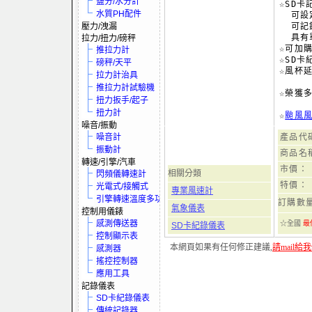
鹽分/水分計
☆SD卡
水質PH配件
  可設
壓力/洩漏
  可記
  具有
拉力/扭力/磅秤
☆可加
推拉力計
☆SD卡
磅秤/天平
☆風杯延
拉力計治具
推拉力計試驗機
☆榮獲
扭力扳手/起子
扭力計
☆
颱風風
噪音/振動
噪音計
產品代
振動計
商品名
轉速/引擎/汽車
市價：
相關分類
閃頻儀轉速計
特價：
光電式/接觸式
專業風速計
引擎轉速溫度多功電表
訂購數
氣象儀表
控制用儀錶
感測傳送器
☆全國
最
SD卡紀錄儀表
控制顯示表
本網頁如果有任何修正建議,
請mail給
感測器
搖控控制器
應用工具
記錄儀表
SD卡紀錄儀表
傳統記錄器