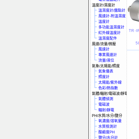
溫度計/濕度計
溫濕度計/露點計
風速計-附溫濕度
溫度計
多功能溫濕度計
TR-I
紅外線溫度計
溫濕度配件
5
風速/流量/微壓
風速計
專業風速計
流量/液位
氣象/太陽能/照度
氣象儀表
照度計
太陽能/紫外線
色彩/熱指數
氣體/輻射/電磁波/靜電
氣體偵測
電磁波
輻射/靜電
PH/水質/水分/鹽分
氧濃度/溶氧量
水質檢測計
酸鹼度PH
鹽分/水分計