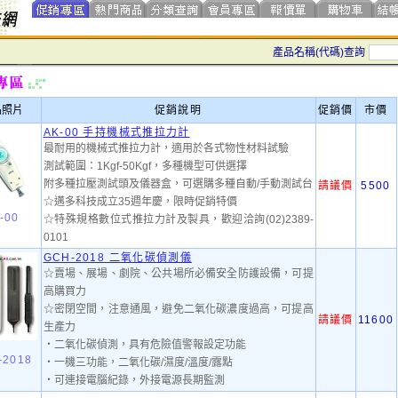
產品名稱(代碼)查詢
品照片
促銷說明
促銷價
市價
AK-00 手持機械式推拉力計
最耐用的機械式推拉力計，適用於各式物性材料試驗
測試範圍：1Kgf-50Kgf，多種機型可供選擇
附多種拉壓測試頭及儀器盒，可選購多種自動/手動測試台
請議價
5500
☆邁多科技成立35週年慶，限時促銷特價
-00
☆特殊規格數位式推拉力計及製具，歡迎洽詢(02)2389-
0101
GCH-2018 二氧化碳偵測儀
☆賣場、展場、劇院、公共場所必備安全防護設備，可提
高購買力
☆密閉空間，注意通風，避免二氧化碳濃度過高，可提高
請議價
11600
生產力
‧二氧化碳偵測，具有危險值警報設定功能
-2018
‧一機三功能，二氧化碳/濕度/溫度/露點
‧可連接電腦紀錄，外接電源長期監測