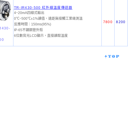
TR-IR430-500 紅外線溫度傳送器
4~20mA四線式輸出
0℃~500℃±1%讀值，遠距無接觸工業級測溫
7800
8200
反應時間：150ms(95%)
R430-
IP-65不鏽鋼管外殼
6位數背光LCD顯示，直接讀取溫度
00