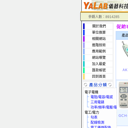
參觀人數：8914285
關於我們
單位換算
產
相關網站
進階技術
應用範例
網站導覽
加入最愛
AK
匯款帳號
回到首頁
電子電機
電阻/電容/電感
三用電錶
功率/頻率/電壓/電流
電工/電力
GCH
勾表
配線檢測
電工儀器配件