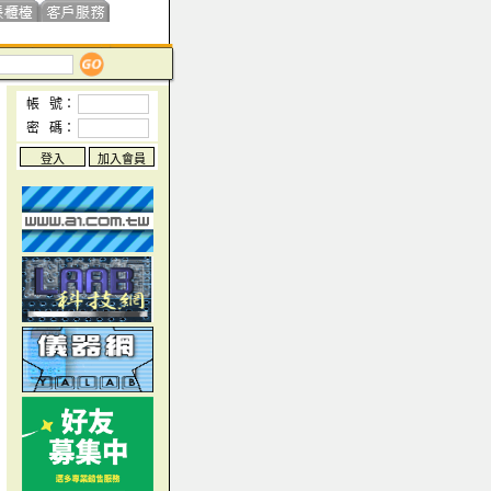
帳 號：
密 碼：