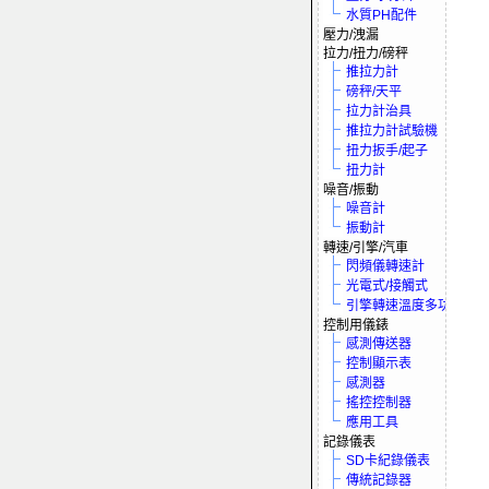
水質PH配件
壓力/洩漏
拉力/扭力/磅秤
推拉力計
磅秤/天平
拉力計治具
推拉力計試驗機
扭力扳手/起子
扭力計
噪音/振動
噪音計
振動計
轉速/引擎/汽車
閃頻儀轉速計
光電式/接觸式
引擎轉速溫度多功電表
控制用儀錶
感測傳送器
控制顯示表
感測器
搖控控制器
應用工具
記錄儀表
SD卡紀錄儀表
傳統記錄器