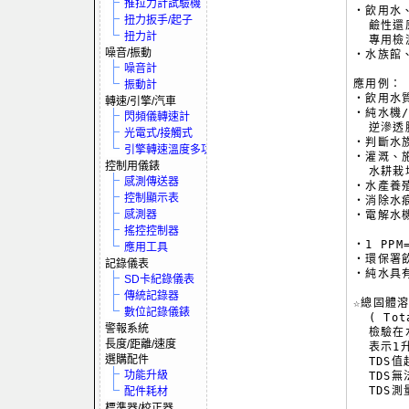
推拉力計試驗機
‧飲用水
扭力扳手/起子
  鹼性還
扭力計
  專用檢
噪音/振動
‧水族館
噪音計
應用例：

振動計
‧飲用水質
轉速/引擎/汽車
‧純水機/
閃頻儀轉速計
  逆滲透
光電式/接觸式
‧判斷水
引擎轉速溫度多功電表
‧灌溉、
控制用儀錶
  水耕栽
感測傳送器
‧水產養
控制顯示表
‧消除水痕
感測器
‧電解水機
搖控控制器
‧1 PPM
應用工具
‧環保署飲
記錄儀表
‧純水具有
SD卡紀錄儀表
傳統記錄器
☆總固體溶解
數位記錄儀錶
  ( Tot
警報系統
  檢驗
長度/距離/速度
  表示1
選購配件
  TDS
功能升級
  TDS
  TDS
配件耗材
標準器/校正器