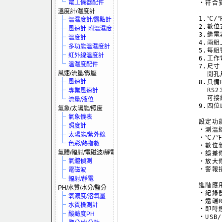
電工儀器配件
‧符合安
溫度計/濕度計
1.℃/
溫濕度計/露點計
2.數位
風速計-附溫濕度
3.繼電器
溫度計
4.兩組
多功能溫濕度計
5.每
紅外線溫度計
6.工作電
溫濕度配件
7.尺寸：
風速/流量/微壓
  開孔尺
風速計
8.具備
  RS
專業風速計
  可接
流量/液位
9.四位
氣象/太陽能/照度
氣象儀表
設定功能
照度計
‧測溫線
太陽能/紫外線
‧℃/℉
色彩/熱指數
‧數位雜
氣體/輻射/電磁波/靜電
‧誤差修
氣體偵測
‧放大修
‧警報
電磁波
輻射/靜電
進階應
PH/水質/水分/鹽分
‧紀錄器
氧濃度/溶氧量
‧遠端R
水質檢測計
‧即時連
酸鹼度PH