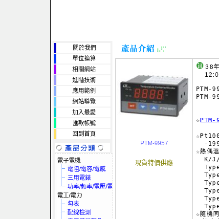
關於我們
單位換算
38
相關網站
12:
進階技術
PTM-
應用範例
PTM-9
網站導覽
     
加入最愛
☆
PTM
匯款帳號
回到首頁
☆Pt1
PTM-9957
  -19
☆熱偶
  K/
電子電機
現貨特價供應
  Typ
電阻/電容/電感
  Typ
三用電錶
  Typ
功率/頻率/電壓/電流
  Typ
電工/電力
  Typ
勾表
  Typ
配線檢測
☆隨機同