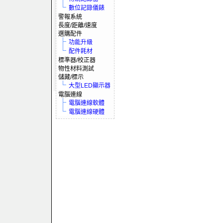
數位記錄儀錶
警報系統
長度/距離/速度
選購配件
功能升級
配件耗材
標準器/校正器
物性材料測試
儲藏/標示
大型LED顯示器
電腦連線
電腦連線軟體
電腦連線硬體