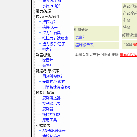
鹽分/水分計
水質PH配件
產品代
壓力/洩漏
商品名
拉力/扭力/磅秤
市價：
推拉力計
磅秤/天平
特價：
相關分類
拉力計治具
訂購數
溫度計
推拉力計試驗機
扭力扳手/起子
☆全國
最
控制顯示表
扭力計
本網頁如果有任何修正建議,
請mail給
噪音/振動
噪音計
振動計
轉速/引擎/汽車
閃頻儀轉速計
光電式/接觸式
引擎轉速溫度多功電表
控制用儀錶
感測傳送器
控制顯示表
感測器
搖控控制器
應用工具
記錄儀表
SD卡紀錄儀表
傳統記錄器