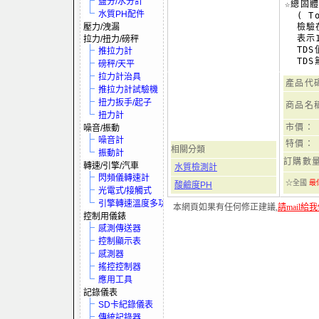
鹽分/水分計
☆總固體
水質PH配件
  ( T
壓力/洩漏
  檢
  表示
拉力/扭力/磅秤
  TD
推拉力計
磅秤/天平
拉力計治具
產品代
推拉力計試驗機
扭力扳手/起子
商品名
扭力計
市價：
噪音/振動
噪音計
特價：
相關分類
振動計
訂購數
轉速/引擎/汽車
水質檢測計
閃頻儀轉速計
☆全國
最
酸鹼度PH
光電式/接觸式
引擎轉速溫度多功電表
本網頁如果有任何修正建議,
請mail給
控制用儀錶
感測傳送器
控制顯示表
感測器
搖控控制器
應用工具
記錄儀表
SD卡紀錄儀表
傳統記錄器