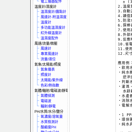
電工儀器配件
  ± (3
2.溫度
溫度計/濕度計
3.自動
溫濕度計/露點計
4.讀
風速計-附溫濕度
5.防潑
溫度計
6.探棒
多功能溫濕度計
7.使用
紅外線溫度計
8.外部
溫濕度配件
9.反應
風速/流量/微壓
10.省
風速計
11.使
12.尺寸
專業風速計
流量/液位
應用例：
氣象/太陽能/照度
‧飲用水
氣象儀表
‧純水機
照度計
  逆滲
太陽能/紫外線
‧判斷
色彩/熱指數
‧灌溉
氣體/輻射/電磁波/靜電
  水耕
氣體偵測
‧水產
‧消除
電磁波
‧電解水
輻射/靜電
PH/水質/水分/鹽分
‧1 P
氧濃度/溶氧量
‧環保署
水質檢測計
‧純水
酸鹼度PH