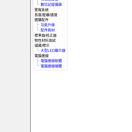
數位記錄儀錶
警報系統
長度/距離/速度
選購配件
功能升級
配件耗材
標準器/校正器
物性材料測試
儲藏/標示
大型LED顯示器
電腦連線
電腦連線軟體
電腦連線硬體