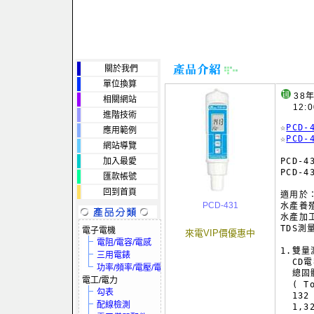
關於我們
單位換算
38
相關網站
12:0
進階技術
☆
PCD
應用範例
☆
PCD
網站導覽
加入最愛
PCD-
PCD-4
匯款帳號
回到首頁
適用於：
PCD-431
水產養
水產加工
TDS測
電子電機
來電VIP價優惠中
電阻/電容/電感
1.雙量
三用電錶
  CD電
功率/頻率/電壓/電流
  總固
電工/電力
  ( T
勾表
  132
配線檢測
  1,3