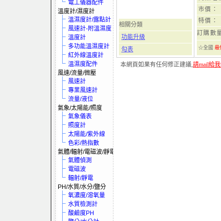
電工儀器配件
市價：
溫度計/濕度計
溫濕度計/露點計
特價：
相關分類
風速計-附溫濕度
訂購數
功能升級
溫度計
多功能溫濕度計
☆全國
最
勾表
紅外線溫度計
溫濕度配件
本網頁如果有任何修正建議,
請mail給
風速/流量/微壓
風速計
專業風速計
流量/液位
氣象/太陽能/照度
氣象儀表
照度計
太陽能/紫外線
色彩/熱指數
氣體/輻射/電磁波/靜電
氣體偵測
電磁波
輻射/靜電
PH/水質/水分/鹽分
氧濃度/溶氧量
水質檢測計
酸鹼度PH