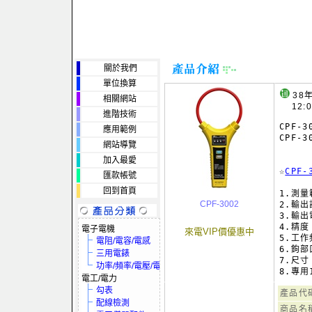
關於我們
單位換算
38
相關網站
12:
進階技術
CPF-
應用範例
CPF-3
網站導覽
     
加入最愛
☆
CPF
匯款帳號
回到首頁
1.測量範
CPF-3002
2.輸出訊
3.輸出電
4.精度：
電子電機
來電VIP價優惠中
5.工作
電阻/電容/電感
6.鉤部
三用電錶
7.尺寸：
功率/頻率/電壓/電流
電工/電力
勾表
產品代
配線檢測
商品名