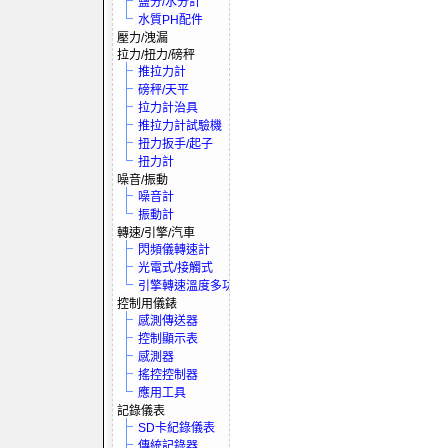
鹽分/水分計
水質PH配件
壓力/洩漏
拉力/扭力/磅秤
推拉力計
磅秤/天平
拉力計治具
推拉力計試驗機
扭力扳手/起子
扭力計
噪音/振動
噪音計
振動計
轉速/引擎/汽車
閃頻儀轉速計
光電式/接觸式
引擎轉速溫度多功電表
控制用儀錶
感測傳送器
控制顯示表
感測器
搖控控制器
應用工具
記錄儀表
SD卡紀錄儀表
傳統記錄器