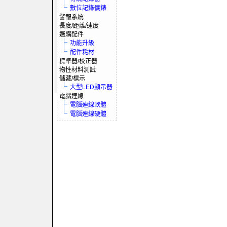
數位記錄儀錶
警報系統
長度/距離/速度
選購配件
功能升級
配件耗材
標準器/校正器
物性材料測試
儲藏/標示
大型LED顯示器
電腦連線
電腦連線軟體
電腦連線硬體