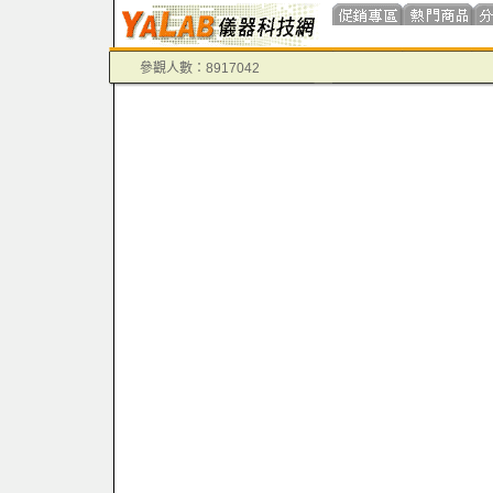
參觀人數：8917042