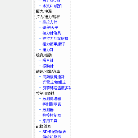
鹽分/水分計
水質PH配件
壓力/洩漏
拉力/扭力/磅秤
推拉力計
磅秤/天平
拉力計治具
推拉力計試驗機
扭力扳手/起子
扭力計
噪音/振動
噪音計
振動計
轉速/引擎/汽車
閃頻儀轉速計
光電式/接觸式
引擎轉速溫度多功電表
控制用儀錶
感測傳送器
控制顯示表
感測器
搖控控制器
應用工具
記錄儀表
SD卡紀錄儀表
傳統記錄器