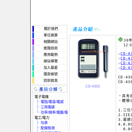
關於我們
單位換算
38
相關網站
12:
進階技術
☆
CD-
應用範例
☆
CD-
網站導覽
☆
CD-
加入最愛
☆
CD-
匯款帳號
CD-43
回到首頁
CD-43
CD-4302
     
‧具有
電子電機
‧體積
電阻/電容/電感
三用電錶
1.三位
功率/頻率/電壓/電流
2.SIE
電工/電力
3.最
勾表
4.0.0
配線檢測
  0.00