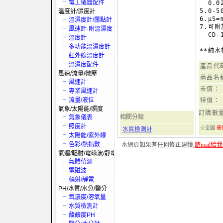
電工儀器配件
  0.02
5.0-
溫度計/濕度計
6.μS=
溫濕度計/露點計
7.可附
風速計-附溫濕度
  CD-
溫度計
多功能溫濕度計
**純
紅外線溫度計
溫濕度配件
產品代
風速/流量/微壓
商品名
風速計
市價：
專業風速計
流量/液位
特價：
氣象/太陽能/照度
訂購數
相關分類
氣象儀表
照度計
☆全國
最
水質檢測計
太陽能/紫外線
色彩/熱指數
本網頁如果有任何修正建議,
請mail給
氣體/輻射/電磁波/靜電
氣體偵測
電磁波
輻射/靜電
PH/水質/水分/鹽分
氧濃度/溶氧量
水質檢測計
酸鹼度PH