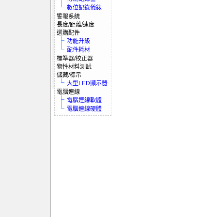
數位記錄儀錶
警報系統
長度/距離/速度
選購配件
功能升級
配件耗材
標準器/校正器
物性材料測試
儲藏/標示
大型LED顯示器
電腦連線
電腦連線軟體
電腦連線硬體