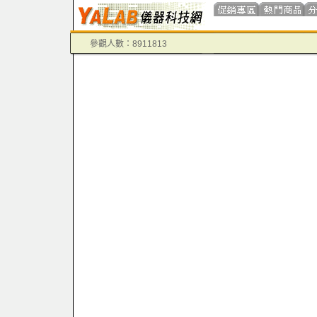
參觀人數：8911813