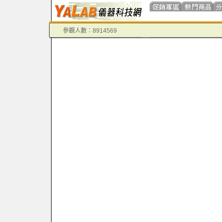
參觀人數：8914569